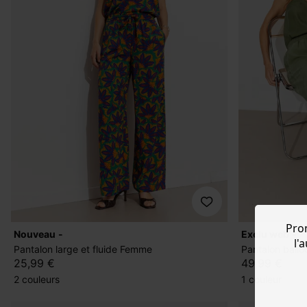
Pro
nouveau
exclu web
l'
Pantalon large et fluide Femme
Pantalon ball
25,99 €
49,99 €
2 couleurs
1 couleur