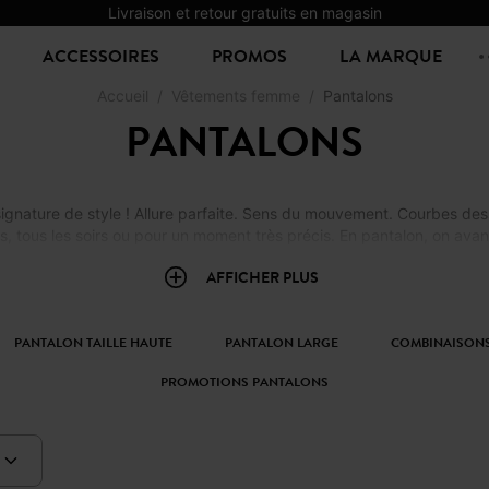
Livraison et retour gratuits en magasin
ACCESSOIRES
PROMOS
LA MARQUE
Accueil
Vêtements femme
Pantalons
PANTALONS
ignature de style ! Allure parfaite. Sens du mouvement. Courbes dess
s, tous les soirs ou pour un moment très précis. En pantalon, on avan
AFFICHER PLUS
PANTALON TAILLE HAUTE
PANTALON LARGE
COMBINAISONS
PROMOTIONS PANTALONS