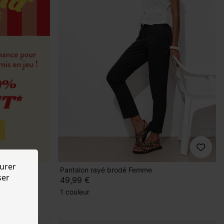
urer
Pantalon rayé brodé Femme
ser
49,99 €
1 couleur