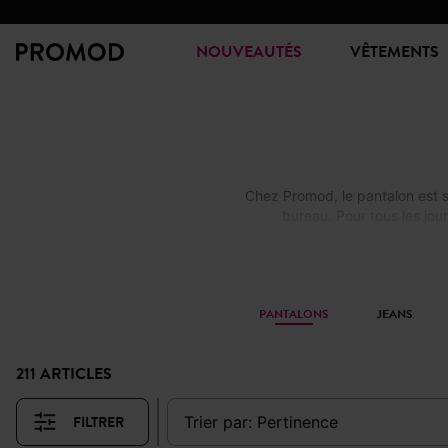
NOUVEAUTÉS
VÊTEMENTS
Chez Promod, le pantalon est s
bureau. Pour tous les jour
PANTALONS
JEANS
211 ARTICLES
FILTRER
trier par:
pertinence