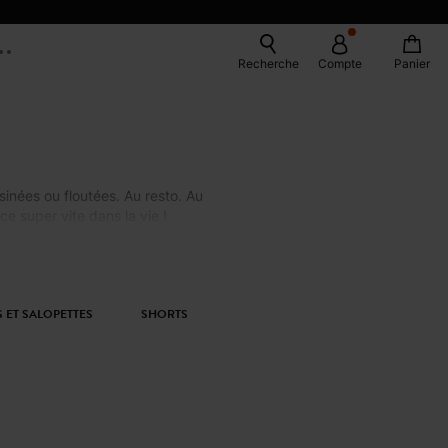
Recherche
Compte
Panier
inées ou floutées. Au resto. Au
ce super vite dans la vie !
 ET SALOPETTES
SHORTS