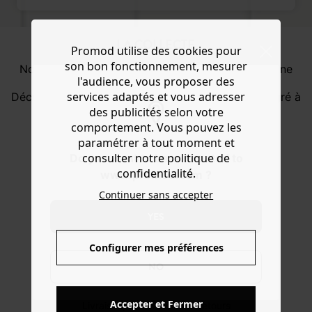
LA COLLECTE
Promod utilise des cookies pour
son bon fonctionnement, mesurer
Nous reprenons les vêtements P
romod que vous ne
l'audience, vous proposer des
portez plus pour leur donner une seconde vie.
services adaptés et vous adresser
Découvrez notre nouveau service
de collecte
intégré à
notre programme de fidélité.
des publicités selon votre
comportement. Vous pouvez les
paramétrer à tout moment et
.
consulter notre politique de
Do you want to be redirected to
confidentialité.
www.promod.com ?
Continuer sans accepter
YES
-10% POUR LES ÉTUDIANTS
sur l'e-shop et en magasin
Configurer mes préférences
NO
OFFERTS EN MAGASIN !
Accepter et Fermer
Livraison, réservations et retours