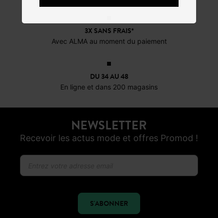
3X SANS FRAIS*
Avec ALMA au moment du paiement
DU 34 AU 48
En ligne et dans 200 magasins
NEWSLETTER
Recevoir les actus mode et offres Promod !
S'ABONNER