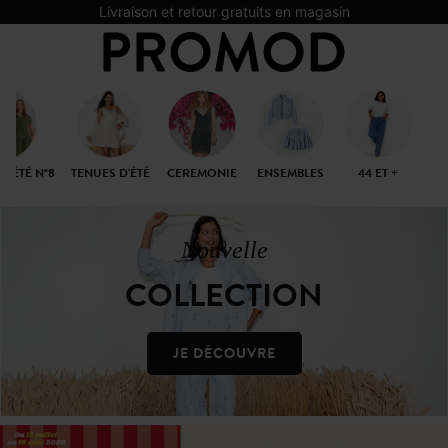
Livraison et retour gratuits en magasin
D'ÉTÉ N°8
TENUES D'ÉTÉ
CEREMONIE
ENSEMBLES
44 ET +
C
Nouvelle
COLLECTION
JE DÉCOUVRE