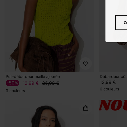
C
Pull-débardeur maille ajourée
Débardeur côte
12,99 €
-50%
12,99 €
25,99 €
6 couleurs
3 couleurs