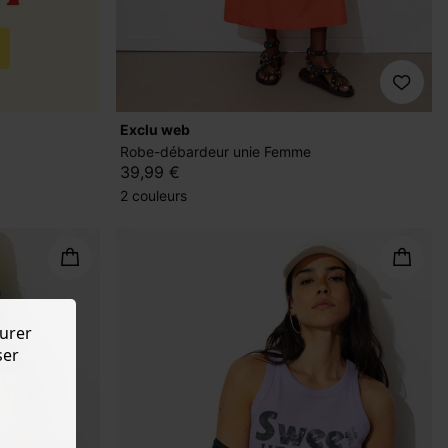
exclu web
Robe-débardeur unie Femme
39,99 €
2 couleurs
urer
ser