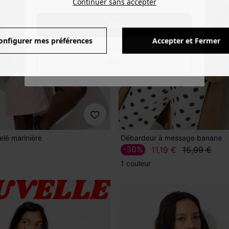
Continuer sans accepter
YES
onfigurer mes préférences
Accepter et Fermer
NO
lé marinière
Débardeur à message banane
-30%
11,19 €
15,99 €
1 couleur