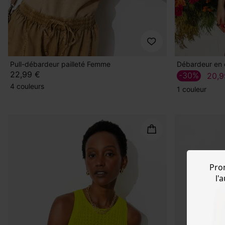
Pull-débardeur pailleté Femme
Débardeur en
22,99 €
-30%
20,9
4 couleurs
1 couleur
Pro
l'