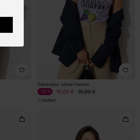
Débardeur côtelé Femme
-35%
10,00 €
15,99 €
1 couleur