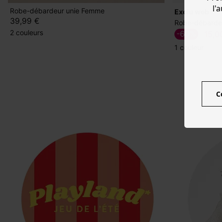
l'
Robe-débardeur unie Femme
exclu web
39,99 €
Robe-débarde
2 couleurs
-60%
15,0
1 couleur
C