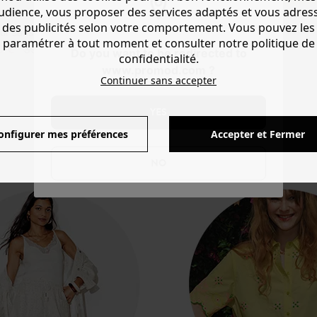
audience, vous proposer des services adaptés et vous adres
des publicités selon votre comportement. Vous pouvez les
ur sans manches
paramétrer à tout moment et consulter notre politique de
0 €
39,99 €
Do you want to be redirected to
confidentialité.
www.promod.com ?
Continuer sans accepter
Produits affichés: 6 / 6
YES
onfigurer mes préférences
Accepter et Fermer
NO