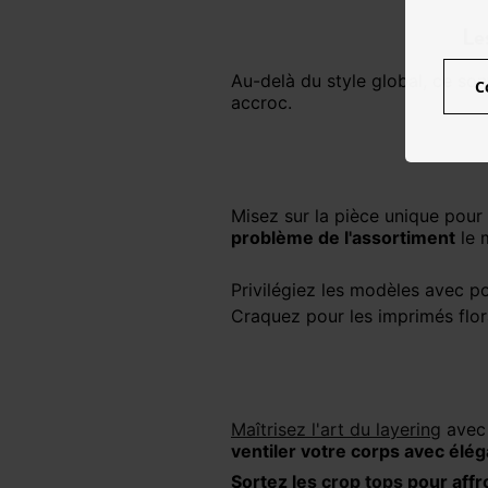
Le
Au-delà du style global, ce sont les détails techniques et les coupes spécifiques qui garantissent une expérience sans
C
accroc.
Misez sur la pièce unique po
problème de l'assortiment
le m
Privilégiez les modèles avec 
Craquez pour les imprimés flor
Maîtrisez l'art du layering
avec 
ventiler votre corps avec élé
Sortez les
crop tops
pour affr