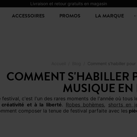
Livraison et retour gratuits en magasin
ACCESSOIRES
PROMOS
LA MARQUE
Accueil
Blog
Comment s'habiller pour u
COMMENT S'HABILLER P
MUSIQUE EN P
Le festival, c'est l'un des rares moments de l'année où tous
 créativité et à la liberté
.
Robes bohèmes
,
shorts en j
mment composer la tenue de festival parfaite avec les
piè