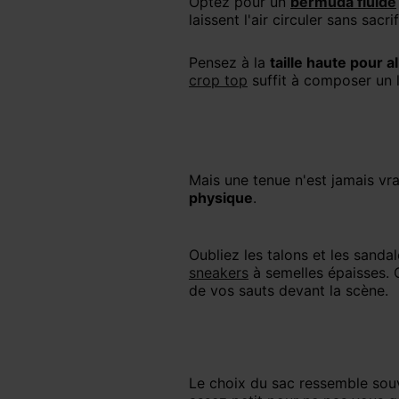
Optez pour un
bermuda fluide
laissent l'air circuler sans sacrif
Pensez à la
taille haute pour al
crop top
suffit à composer un 
Mais une tenue n'est jamais v
physique
.
Oubliez les talons et les sand
sneakers
à semelles épaisses.
de vos sauts devant la scène.
Le choix du sac ressemble so