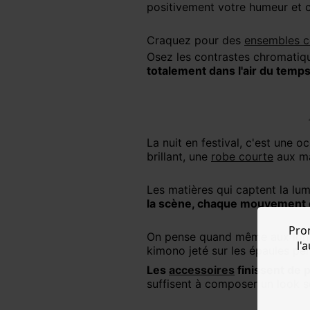
positivement votre humeur et ce
Craquez pour des
ensembles 
Osez les contrastes chromatiq
totalement dans l'air du temp
La nuit en festival, c'est une 
brillant, une
robe courte
aux ma
Les matières qui captent la lum
la scène, chaque mouvement d
Pro
On pense quand même aux longu
l'
kimono jeté sur les épaules p
Les
accessoires
finissent de 
suffisent à composer un look so