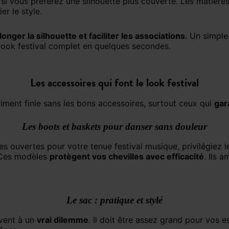
si vous préférez une silhouette plus couverte. Les matières
ier le style.
longer la silhouette et faciliter les associations
. Un simpl
look festival complet en quelques secondes.
Les accessoires qui font le look festival
raiment finie sans les bons accessoires, surtout ceux qui
gar
Les boots et baskets pour danser sans douleur
ales ouvertes pour votre tenue festival musique, privilégiez 
 Ces modèles
protègent vos chevilles avec efficacité
. Ils 
Le sac : pratique et stylé
uvent à un
vrai dilemme
. Il doit être assez grand pour vos es