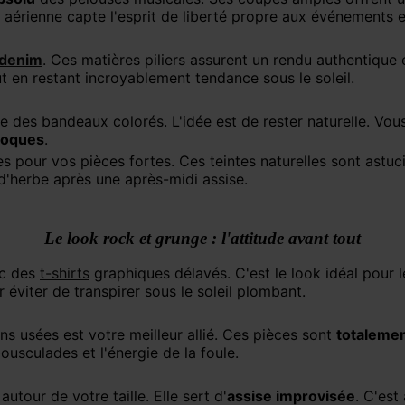
e aérienne capte l'esprit de liberté propre aux événements e
denim
. Ces matières piliers assurent un rendu authentique et
t en restant incroyablement tendance sous le soleil.
e des bandeaux colorés. L'idée est de rester naturelle. Vo
époques
.
uses pour vos pièces fortes. Ces teintes naturelles sont astuc
d'herbe après une après-midi assise.
Le look rock et grunge : l'attitude avant tout
c des
t-shirts
graphiques délavés. C'est le look idéal pour 
éviter de transpirer sous le soleil plombant.
ons usées est votre meilleur allié. Ces pièces sont
totalemen
usculades et l'énergie de la foule.
utour de votre taille. Elle sert d'
assise improvisée
. C'est