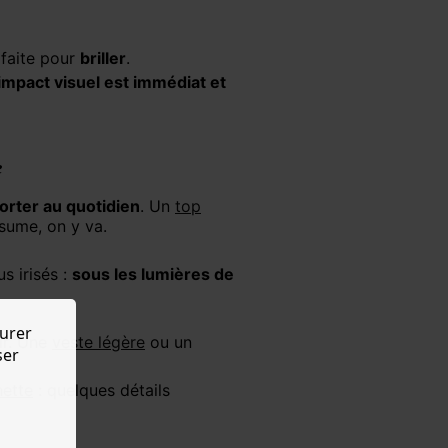
rfaite pour
briller
.
'impact visuel est immédiat et
e
porter au quotidien
. Un
top
ssume, on y va.
us irisés :
sous les lumières de
urer
ir. Une
veste légère
ou un
ser
hette
: quelques détails