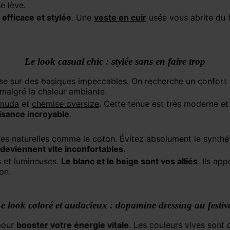
e lève.
 efficace et stylée
. Une
veste en cuir
usée vous abrite du f
Le look casual chic : stylée sans en faire trop
e sur des basiques impeccables. On recherche un confort 
 malgré la chaleur ambiante.
muda
et
chemise oversize
. Cette tenue est très moderne et 
isance incroyable
.
ières naturelles comme le coton. Évitez absolument le synthé
 deviennent vite inconfortables
.
s et lumineuses.
Le blanc et le beige sont vos alliés
. Ils ap
on.
e look coloré et audacieux : dopamine dressing au festiv
 pour
booster votre énergie vitale
. Les couleurs vives sont 