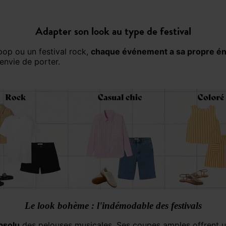
Adapter son look au type de festival
l pop ou un festival rock,
chaque événement a sa propre én
envie de porter.
Le look bohème : l'indémodable des festivals
bsolu
des pelouses musicales. Ses coupes amples offrent 