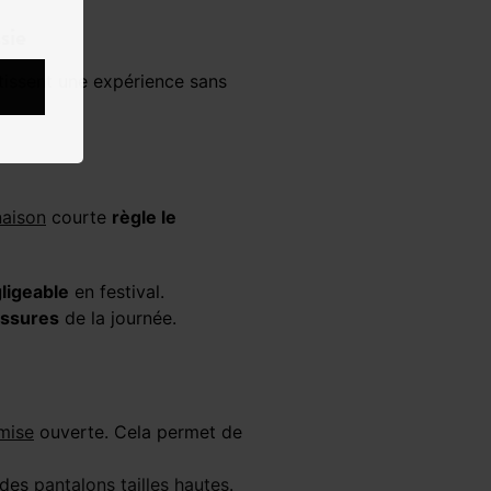
sie
aison
courte
règle le
ligeable
en festival.
issures
de la journée.
mise
ouverte. Cela permet de
c des
pantalons tailles hautes
.