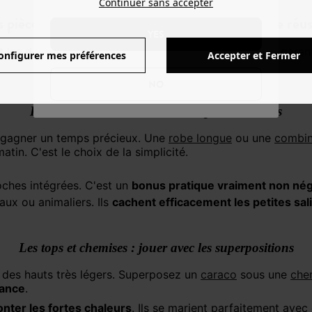
Continuer sans accepter
s pièces phares pour une tenue festival musique réus
YES
onfigurer mes préférences
Accepter et Fermer
NO
La robe ou la combinaison : la pièce no stress
ur gagner un temps précieux. Une
robe longue
ou une
combin
atin. C'est le choix de la simplicité.
poches intégrées. C'est un
bonus pratique vraiment non nég
aux ou animaliers. Ils
cachent efficacement les petites sal
Les tops et chemises : jouer avec les superpositions
des hauts très légers. Superposez un
caraco
sous une
che
gance
.
onter les fortes chaleurs
. Ils se marient parfaitement ave