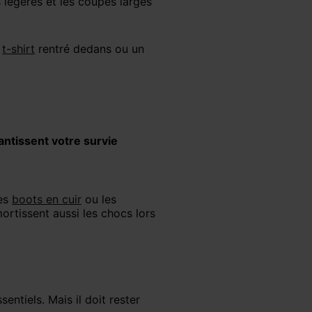
 légères et les coupes larges
e
t-shirt
rentré dedans ou un
antissent votre survie
les
boots en cuir
ou les
amortissent aussi les chocs lors
sentiels. Mais il doit rester