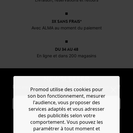
3X SANS FRAIS*
Avec ALMA au moment du paiement
DU 34 AU 48
En ligne et dans 200 magasins
NEWSLETTER
Recevoir les actus mode et offres Promod !
Promod utilise des cookies pour
son bon fonctionnement, mesurer
l'audience, vous proposer des
services adaptés et vous adresser
des publicités selon votre
comportement. Vous pouvez les
S'ABONNER
paramétrer à tout moment et