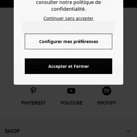
consulter notre politique de
Do you want to be redirected to
confidentialité.
www.promod.com ?
Continuer sans accepter
REJOIGNEZ LA
YES
COMMUNAUTÉ
Configurer mes préférences
NO
Accepter et Fermer
FACEBOOK
INSTAGRAM
TIKTOK
PINTEREST
YOUTUBE
SPOTIFY
SHOP