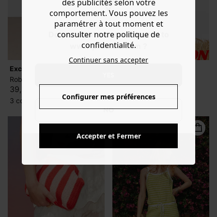
des publicités selon votre
comportement. Vous pouvez les
paramétrer à tout moment et
consulter notre politique de
Do you want to be redirected to
confidentialité.
www.promod.com ?
Continuer sans accepter
exclu web
YES
Robe en crochet et jersey
39,99 €
Configurer mes préférences
3 couleurs
NO
Accepter et Fermer