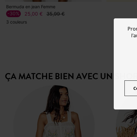
Bermuda en jean Femme
-30%
25,00 €
35,99 €
3 couleurs
Pro
l'
ÇA MATCHE BIEN AVEC UN SHORT
C