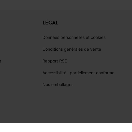
tournable, à porter aussi bien en
LÉGAL
Données personnelles et cookies
Conditions générales de vente
e
Rapport RSE
Accessibilité : partiellement conforme
Nos emballages