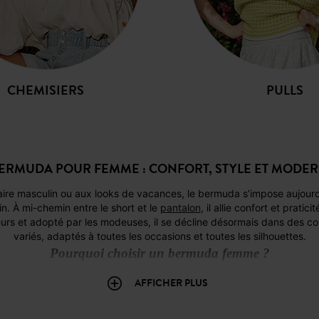
CHEMISIERS
PULLS
BERMUDA POUR FEMME : CONFORT, STYLE ET MODER
n. À mi-chemin entre le short et le
pantalon
, il allie confort et pratic
eurs et adopté par les modeuses, il se décline désormais dans des co
variés, adaptés à toutes les occasions et toutes les silhouettes.
Pourquoi choisir un bermuda femme ?
e polyvalent. Plus élégant qu’un
short classique
, il se prête aussi bi
AFFICHER PLUS
ce à sa longueur au-dessus du genou ou légèrement en dessous, il m
supplémentaire. C’est la pièce parfaite pour celles qui recherchent 