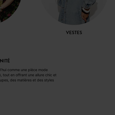
VESTES
NITÉ
ité, tout en offrant une allure chic et
upes, des matières et des styles
en aux looks décontractés qu’aux
et en valeur les jambes tout en
un vêtement respirant et pratique