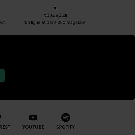
DU 34 AU 48
ent
En ligne et dans 200 magasins
rt
et des
baskets
. Les bermudas
n conservant une allure chic.
e, d’inspiration masculine, séduit
n bermuda en jean associé à un
pter pour un bermuda tailleur noir
es
à talons.
 de paille et des sandales plates.
un
crop top
ajusté et des
mules
à
ants opaques, des bottines et un
REST
YOUTUBE
SPOTIFY