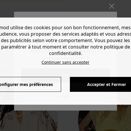
mod utilise des cookies pour son bon fonctionnement, mes
audience, vous proposer des services adaptés et vous adres
Produits affichés: 5 / 5
des publicités selon votre comportement. Vous pouvez les
paramétrer à tout moment et consulter notre politique de
Do you want to be redirected to
confidentialité.
www.promod.com ?
Continuer sans accepter
...
YES
onfigurer mes préférences
Accepter et Fermer
NO