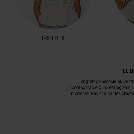
T-SHIRTS
LE 
Longtemps associé au vestiaire masculin ou aux looks de vacances, le bermuda s’impose aujourd’hui comme une pièce mode
incontournable du dressing fémini
moderne. Revisité par les créat
Le bermuda a l’avantage d’êtr
tenues plus sophistiquées. Grâ
apportant une touche de confort 