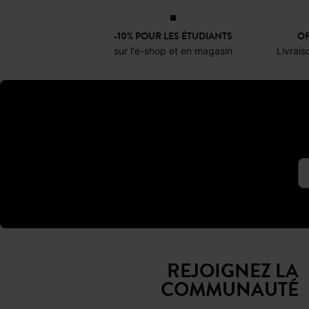
En ville comme en vacances, au bureau comme le week-end, le bermuda s’adapte à tous les contextes. Avec la bonne coupe et la
-10% POUR LES ÉTUDIANTS
OF
sur l'e-shop et en magasin
Livrais
Cet été, le bermuda femme taille haute est revenu en force. Il allonge la silhouette et souligne la taille pour une allure féminine et
structurée. Les versions en
jean
en coton ou en lin, légers e
Pour un style plus sophistiqué, les bermudas tailleurs font leur grand retour. Associés à une veste coordonnée, ils composent un look
élégant et moderne, parfait pou
Le bermuda offre une multit
débardeur
simple et une paire d
ou beige,
En vacances, le bermuda en lin
Pour une allure plus mode, on 
REJOIGNEZ LA
Et lorsque les températures b
COMMUNAUTÉ