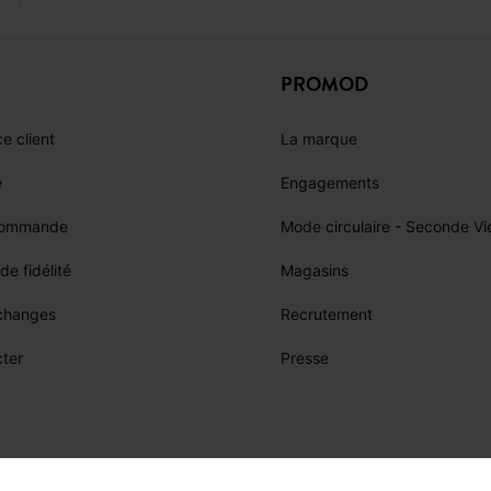
s’adapter à différents styles et occasions en fait un véritable incon
journée qu’en soirée.
PROMOD
saison.
e client
La marque
e
Engagements
commande
Mode circulaire - Seconde Vi
e fidélité
Magasins
échanges
Recrutement
ter
Presse