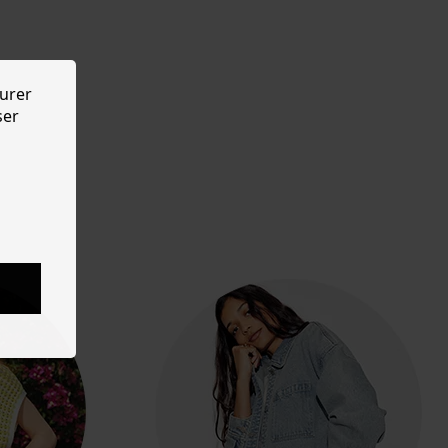
urer
ser