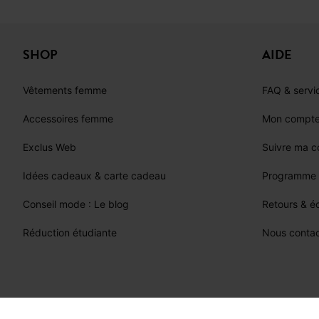
Pratique, confortable et élégant, le bermuda a su dépasser son image sportive ou estivale pour devenir une pièce à part entière du
dressing moderne. Sa capacité à 
SHOP
AIDE
Qu’il soit en jean, en coton léger ou en version tailleur, le bermuda est la pièce idéale pour conjuguer style et confort, saison après
Vêtements femme
FAQ & servic
Accessoires femme
Mon compt
Exclus Web
Suivre ma 
Idées cadeaux & carte cadeau
Programme d
Conseil mode : Le blog
Retours & 
Réduction étudiante
Nous contac