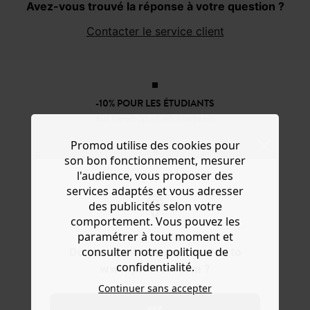
Avez-vous trouvé la réponse à votre question ?
Contacter le service client
-10% POUR LES ÉTUDIANTS
sur l'e-shop et en magasin
Promod utilise des cookies pour
son bon fonctionnement, mesurer
OFFERTS EN MAGASIN !
l'audience, vous proposer des
Livraison, réservations et retours
services adaptés et vous adresser
des publicités selon votre
comportement. Vous pouvez les
3X SANS FRAIS*
paramétrer à tout moment et
Avec ALMA au moment du paiement
consulter notre politique de
Do you want to be redirected to
confidentialité.
www.promod.com ?
Continuer sans accepter
DU 34 AU 48