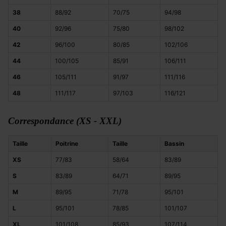
38
88/92
70/75
94/98
40
92/96
75/80
98/102
42
96/100
80/85
102/106
44
100/105
85/91
106/111
46
105/111
91/97
111/116
48
111/117
97/103
116/121
Correspondance (XS - XXL)
Taille
Poitrine
Taille
Bassin
XS
77/83
58/64
83/89
S
83/89
64/71
89/95
M
89/95
71/78
95/101
L
95/101
78/85
101/107
XL
101/108
85/93
107/114