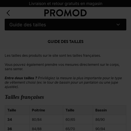
Livraison et retour gratuits en magasin
Guide des tailles
GUIDE DES TAILLES
Les tailles des produits sur le site sont les tailles françaises.
Vous pouvez également prendre vos mesures directement sur le corps,
sans serrer.
Entre deux tailles ?
Privilégiez la mesure la plus importante pour le type
de vêtement choisi (ex: le tour de bassin pour un pantalon ou une jupe
ajustée).
Tailles françaises
Taille
Poitrine
Taille
Bassin
34
80/84
60/65
86/90
36
84/88
65/70
90/94