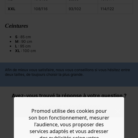
XXL
108/116
93/102
114/122
Ceintures
S
: 85 cm
M
: 90 cm
L
: 95 cm
XL
: 100 cm
Afin de mieux vous satisfaire, nous vous conseillons si vous hésitez entre
deux tailles, de toujours choisir la plus grande.
Avez-vous trouvé la réponse à votre question ?
Contacter le service client
Promod utilise des cookies pour
son bon fonctionnement, mesurer
l'audience, vous proposer des
services adaptés et vous adresser