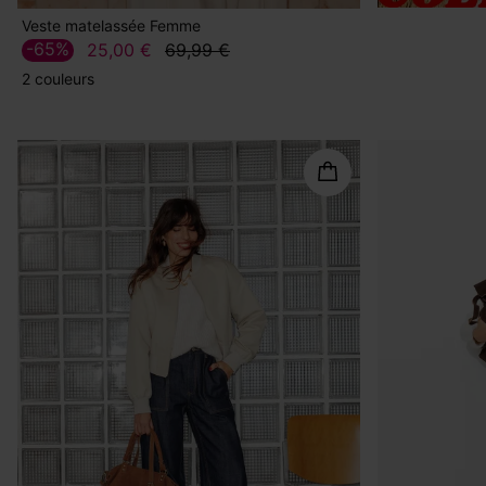
Veste matelassée Femme
-65%
25,00 €
69,99 €
2 couleurs