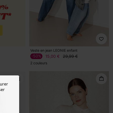
Veste en jean LEONIE enfant
-50%
15,00 €
29,99 €
2 couleurs
urer
ser