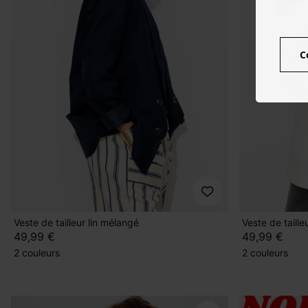
C
Veste de tailleur lin mélangé
Veste de taille
49,99 €
49,99 €
2 couleurs
2 couleurs