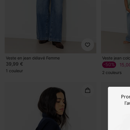
Veste en jean délavé Femme
Veste jean col
39,99 €
-50%
15,0
1 couleur
2 couleurs
Pro
l'