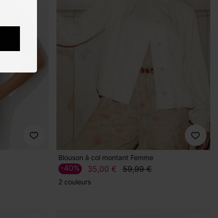
Blouson à col montant Femme
-40%
35,00 €
59,99 €
2 couleurs