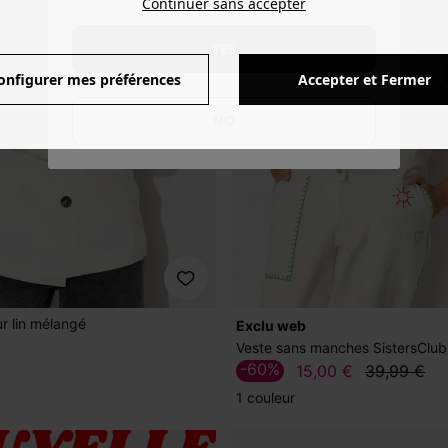
Continuer sans accepter
YES
onfigurer mes préférences
Accepter et Fermer
NO
ur lin mélangé
exclu web
Veste sans manches SistersClub
-60%
15,00 €
39,99 €
1 couleur