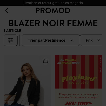
Livraison et retour gratuits en magasin
BLAZER NOIR FEMME
1 ARTICLE
trier par:
pertinence
prix