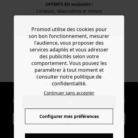
OFFERTS EN MAGASIN !
Livraison, réservations et retours
Promod utilise des cookies pour
3X SANS FRAIS*
son bon fonctionnement, mesurer
Avec ALMA au moment du paiement
l'audience, vous proposer des
services adaptés et vous adresser
des publicités selon votre
DU 34 AU 48
comportement. Vous pouvez les
En ligne et dans 200 magasins
paramétrer à tout moment et
consulter notre politique de
Do you want to be redirected to
confidentialité.
www.promod.com ?
NEWSLETTER
Continuer sans accepter
Recevoir les actus mode et offres Promod !
YES
Configurer mes préférences
NO