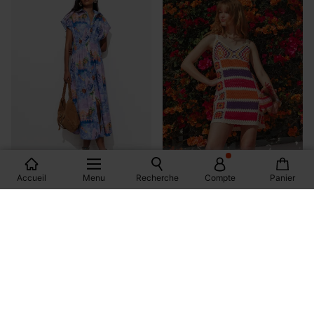
Accueil
Menu
Recherche
Compte
Panier
Robe courte en crochet
exclu web
Femme
Robe-chemise motif paysage
-50%
22,99 €
49,99 €
45,99 €
1 couleur
1 couleur