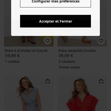
Configurer mes préférences
NO
Accepter et Fermer
Robe à bretelles en lyocell
Robe salopette brodée
59,99 €
39,99 €
1 couleur
3 couleurs
Teinture unique