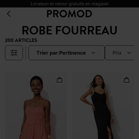
Livraison et retour gratuits en magasin
ROBE FOURREAU
200 ARTICLES
trier par:
pertinence
prix