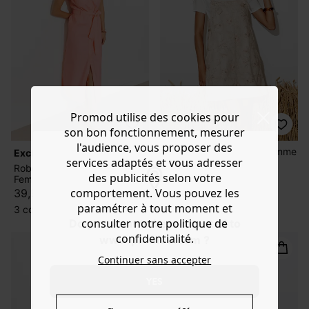
Promod utilise des cookies pour
son bon fonctionnement, mesurer
l'audience, vous proposer des
Robe salopette fleurie Femme
exclu web
services adaptés et vous adresser
39,99 €
Robe mi-longue ceinturée
des publicités selon votre
Femme
1 couleur
comportement. Vous pouvez les
39,99 €
paramétrer à tout moment et
3 couleurs
consulter notre politique de
Do you want to be redirected to
confidentialité.
www.promod.com ?
Continuer sans accepter
YES