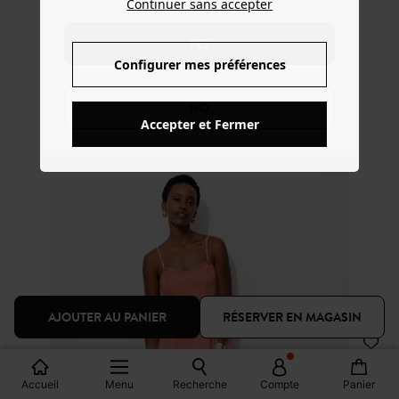
Continuer sans accepter
YES
Configurer mes préférences
NO
Accepter et Fermer
AJOUTER AU PANIER
RÉSERVER EN MAGASIN
Looks
Accueil
Menu
Recherche
Compte
Panier