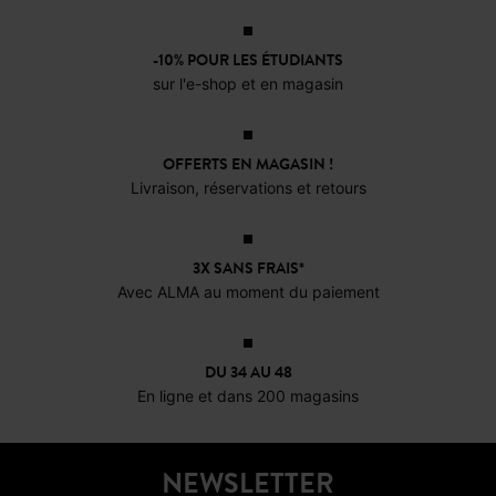
nombreuses associations
selon vos envies. Découvrez
comment les porter et les
-10% POUR LES ÉTUDIANTS
sur l'e-shop et en magasin
accessoiriser, avec la
sélection Promod.
OFFERTS EN MAGASIN !
Livraison, réservations et retours
3X SANS FRAIS*
Avec ALMA au moment du paiement
DU 34 AU 48
En ligne et dans 200 magasins
NEWSLETTER