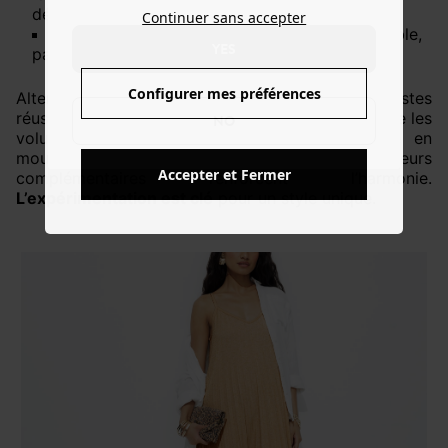
démarquer.
Continuer sans accepter
Robe en jean
: Un look automnal et confortable,
YES
parfait pour affronter le froid avec style.
Configurer mes préférences
Alternez longueurs et textures pour des contrastes
réussis. Un pull court sur une robe longue équilibre les
NO
volumes. Un blouson en cuir avec une robe en
mousseline oppose douceur et force. Les couleurs
Accepter et Fermer
complémentaires renforcent l’harmonie.
L’expérimentation est clé
pour un style unique.