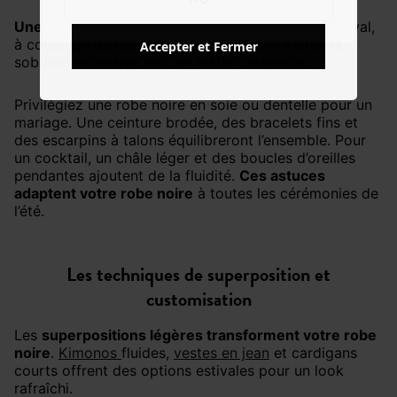
Une robe noire est idéale
pour un événement estival,
à condition de l’accessoiriser avec soin. Évitez la
Accepter et Fermer
sobriété excessive tout en restant élégante.
Privilégiez une robe noire en soie ou dentelle pour un
mariage. Une ceinture brodée, des bracelets fins et
des escarpins à talons équilibreront l’ensemble. Pour
un cocktail, un châle léger et des boucles d’oreilles
pendantes ajoutent de la fluidité.
Ces astuces
adaptent votre robe noire
à toutes les cérémonies de
l’été.
Les techniques de superposition et
customisation
Les
superpositions légères transforment votre robe
noire
.
Kimonos
fluides,
vestes en jean
et cardigans
courts offrent des options estivales pour un look
rafraîchi.