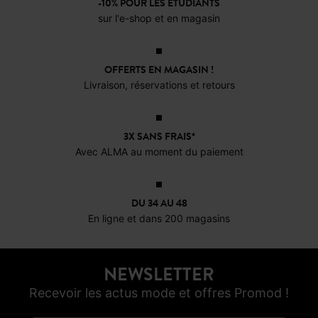
sublime votre silhouette
sans vous oppresser ne doit
1
2
3
...
>
plus être une source
d'angoisse ! Nous avons
réuni pour vous les critères
-10% POUR LES ÉTUDIANTS
sur l'e-shop et en magasin
déterminants, des étoffes
aériennes comme la
mousseline aux coupes
OFFERTS EN MAGASIN !
portefeuille flatteuses, afin
Livraison, réservations et retours
de garantir un équilibre
parfait entre bien-être
absolu et distinction
3X SANS FRAIS*
formelle. Préparez-vous à
Avec ALMA au moment du paiement
maîtriser l'art de la tenue
estivale
grâce à nos
conseils pointus sur les
DU 34 AU 48
nuances et les astuces
En ligne et dans 200 magasins
d'accessoirisation qui
métamorphosent une pièce