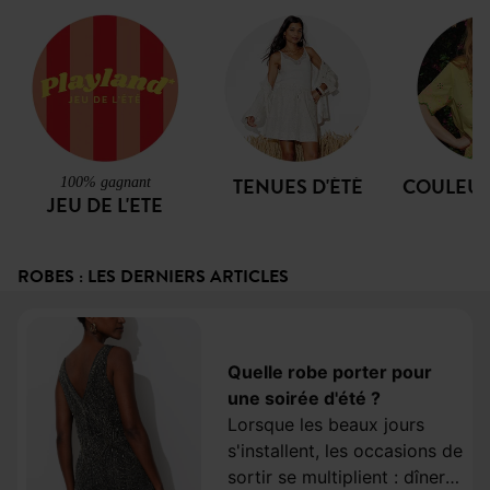
Blouse fleurie
Robe longue
Robe-débardeur
Top dét
manches ballon
volantée Femme
unie Femme
dentel
35,99 €
59,99 €
29,99 €
19,99 
TENUES D'ÉTÉ
COULEUR
100% gagnant
JEU DE L'ETE
ROBES : LES DERNIERS ARTICLES
Quelle robe porter pour