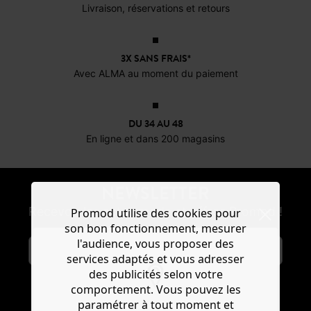
Livraison, réservations et retours
3X SANS FRAIS*
Avec ALMA au moment du paiement
DU 34 AU 48
En ligne et dans 200 magasins
NEWSLETTER
Recevoir les actus mode et offres Promod !
Promod utilise des cookies pour
son bon fonctionnement, mesurer
l'audience, vous proposer des
services adaptés et vous adresser
des publicités selon votre
comportement. Vous pouvez les
paramétrer à tout moment et
S'ABONNER