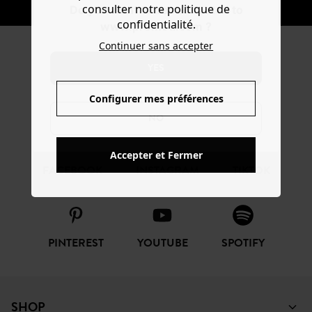
consulter notre politique de
Do you want to be redirected to
confidentialité.
www.promod.com ?
Continuer sans accepter
REJOIGNEZ LA
YES
COMMUNAUTÉ
Configurer mes préférences
NO
Accepter et Fermer
FACEBOOK
INSTAGRAM
TIKTOK
PINTEREST
YOUTUBE
SPOTIFY
SHOP