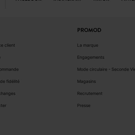
PROMOD
e client
La marque
e
Engagements
commande
Mode circulaire - Seconde Vi
e fidélité
Magasins
échanges
Recrutement
ter
Presse