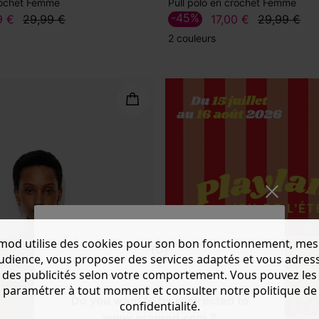
crochet Femme
Pull polo en crochet Femme
-45%
9 €
29,99 €
17,00 €
29,99 €
2 couleurs
mod utilise des cookies pour son bon fonctionnement, mes
audience, vous proposer des services adaptés et vous adres
des publicités selon votre comportement. Vous pouvez les
paramétrer à tout moment et consulter notre politique de
Do you want to be redirected to
confidentialité.
www.promod.com ?