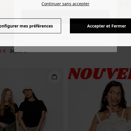
Continuer sans accepter
YES
onfigurer mes préférences
Accepter et Fermer
NO
nches courtes
0 €
36,99 €