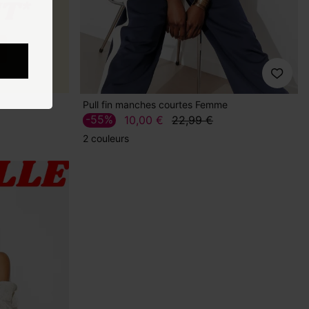
Pull fin manches courtes Femme
-55%
10,00 €
22,99 €
2 couleurs