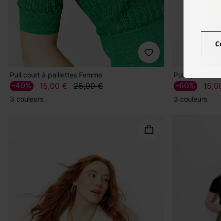
C
Pull court à paillettes Femme
Pull ajouré ma
-40%
-60%
15,00 €
25,99 €
15,0
3 couleurs
3 couleurs