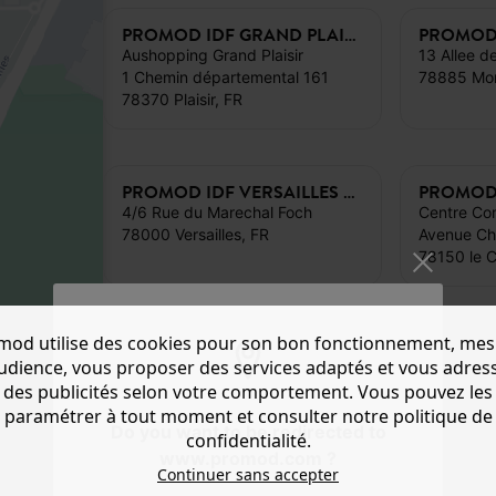
PROMOD IDF GRAND PLAISIR
Aushopping Grand Plaisir
13 Allee d
1 Chemin départemental 161
78370 Plaisir, FR
PROMOD IDF VERSAILLES FOCH
4/6 Rue du Marechal Foch
Centre Com
78000 Versailles, FR
Avenue Cha
78150 le 
mod utilise des cookies pour son bon fonctionnement, mes
audience, vous proposer des services adaptés et vous adres
des publicités selon votre comportement. Vous pouvez les
paramétrer à tout moment et consulter notre politique de
Do you want to be redirected to
confidentialité.
www.promod.com ?
Continuer sans accepter