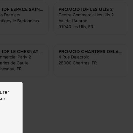
PROMOD IDF ESPACE SAINT QUENTIN
PROMOD IDF LES ULIS 2
es Drapiers
Centre Commercial les Ulis 2
78885 Montigny le Bretonneux, FR
Av. de l'Aubrac
91940 les Ulis, FR
PROMOD IDF LE CHESNAY PARLY 2
PROMOD CHARTRES DELACROIX
mercial Parly 2
4 Rue Delacroix
rles de Gaulle
28000 Chartres, FR
Chesnay, FR
urer
ser