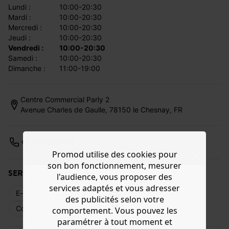
lundi :
10:00-20:30
mardi :
10:00-20:30
mercredi :
10:00-20:30
jeudi :
10:00-20:30
vendredi :
10:00-20:30
samedi :
10:00-20:30
dimanche :
11:00-19:00
Centre Commercial Parly 2
Avenue Charles de Gaulle, 78150 le Chesnay, FR
+33188060400
Promod utilise des cookies pour
son bon fonctionnement, mesurer
SERVICES DISPONIBLES
l'audience, vous proposer des
services adaptés et vous adresser
E-réservation
Livraison web
Retours
des publicités selon votre
Commande en magasin
Cartes cadeaux
comportement. Vous pouvez les
paramétrer à tout moment et