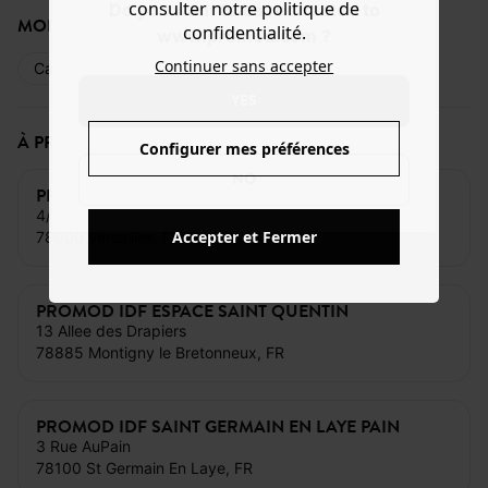
consulter notre politique de
Do you want to be redirected to
MODE DE PAIEMENT
confidentialité.
www.promod.com ?
Continuer sans accepter
Carte bancaire
Espèces
Cartes cadeaux
YES
À PROXIMITÉ DE CE MAGASIN
Configurer mes préférences
NO
PROMOD IDF VERSAILLES FOCH
4/6 Rue du Marechal Foch
Accepter et Fermer
78000 Versailles, FR
PROMOD IDF ESPACE SAINT QUENTIN
13 Allee des Drapiers
78885 Montigny le Bretonneux, FR
PROMOD IDF SAINT GERMAIN EN LAYE PAIN
3 Rue AuPain
78100 St Germain En Laye, FR