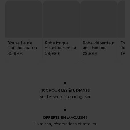
Blouse fleurie
Robe longue
Robe-débardeur
Top d
manches ballon
volantée Femme
unie Femme
dent
35,99 €
59,99 €
29,99 €
19,9
-10% POUR LES ÉTUDIANTS
sur l'e-shop et en magasin