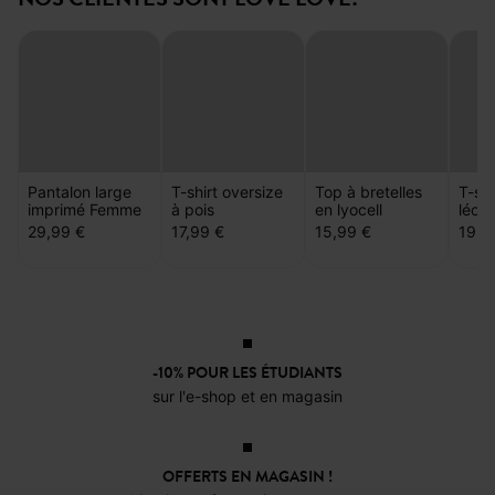
Pantalon large
T-shirt oversize
Top à bretelles
T-shi
imprimé Femme
à pois
en lyocell
léop
29,99 €
17,99 €
15,99 €
19,9
-10% POUR LES ÉTUDIANTS
sur l'e-shop et en magasin