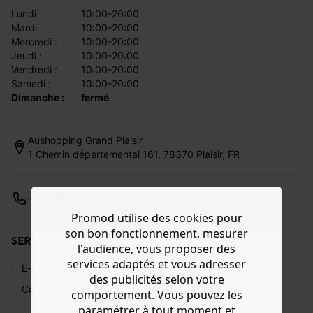
lundi :
10:00-20:00
mardi :
10:00-20:00
mercredi :
10:00-20:00
jeudi :
10:00-20:00
vendredi :
10:00-20:00
samedi :
10:00-20:00
dimanche :
fermé
Aushopping Grand Plaisir
1 Chemin départemental 161, 78370 Plaisir, FR
+33188000200
Promod utilise des cookies pour
son bon fonctionnement, mesurer
SERVICES DISPONIBLES
l'audience, vous proposer des
services adaptés et vous adresser
E-réservation
Livraison web
Retours
des publicités selon votre
Commande en magasin
Cartes cadeaux
comportement. Vous pouvez les
paramétrer à tout moment et