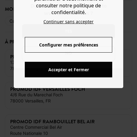
consulter notre politique de
Do you want to be redirected to
MODE DE PAIEMENT
confidentialité.
www.promod.com ?
Carte bancaire
Espèces
Cartes cadeaux
Continuer sans accepter
YES
À PROXIMITÉ DE CE MAGASIN
Configurer mes préférences
NO
PROMOD IDF ESPACE SAINT QUENTIN
13 Allee des Drapiers
78885 Montigny le Bretonneux, FR
Accepter et Fermer
PROMOD IDF VERSAILLES FOCH
4/6 Rue du Marechal Foch
78000 Versailles, FR
PROMOD IDF RAMBOUILLET BEL AIR
Centre Commercial Bel Air
Route Nationale 10