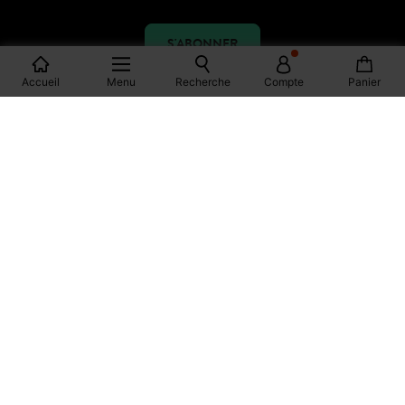
S'ABONNER
Accueil
Menu
Recherche
Compte
Panier
REJOIGNEZ LA
COMMUNAUTÉ
FACEBOOK
INSTAGRAM
TIKTOK
PINTEREST
YOUTUBE
SPOTIFY