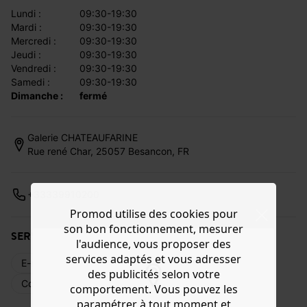
lundi :
09:30-19:30
mardi :
09:30-19:30
mercredi :
09:30-19:30
jeudi :
09:30-19:30
vendredi :
09:30-19:30
samedi :
09:30-19:30
dimanche :
fermé
Galerie CHATEAUFARINE
Rue rené Char, 25057 Besancon, FR
+33339910200
Promod utilise des cookies pour
son bon fonctionnement, mesurer
SERVICES DISPONIBLES
l'audience, vous proposer des
services adaptés et vous adresser
E-réservation
Livraison web
Retours
des publicités selon votre
Commande en magasin
Cartes cadeaux
comportement. Vous pouvez les
paramétrer à tout moment et