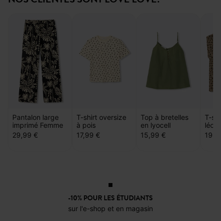
Pantalon large
T-shirt oversize
Top à bretelles
T-shi
imprimé Femme
à pois
en lyocell
léop
29,99 €
17,99 €
15,99 €
19,9
-10% POUR LES ÉTUDIANTS
sur l'e-shop et en magasin