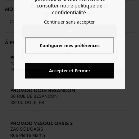
consulter notre politique de
Do you want to be redirected to
MODE DE PAIEMENT
confidentialité.
www.promod.com ?
Carte bancaire
Espèces
Cartes cadeaux
Continuer sans accepter
YES
À PROXIMITÉ DE CE MAGASIN
Configurer mes préférences
NO
PROMOD BESANCON GRAND RUE
45 Grand Rue
25000 Besancon, FR
Accepter et Fermer
PROMOD DOLE BESANCON
38 RUE DE BESANCON
39100 DOLE, FR
PROMOD VESOUL OASIS 3
ZAC DE L'OASIS
Rue Pierre Martin