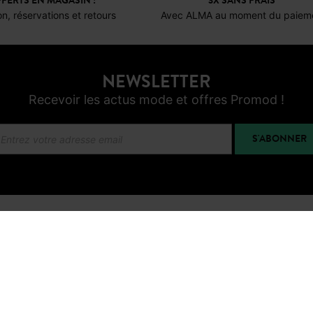
FERTS EN MAGASIN !
3X SANS FRAIS*
on, réservations et retours
Avec ALMA au moment du paiem
NEWSLETTER
Recevoir les actus mode et offres Promod !
S'ABONNER
FACEBOOK
INSTAGRAM
TIKTOK
PINTE