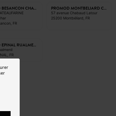
PROMOD BESANCON CHATEAUFARINE
PROMOD MONTBELIARD CHABAUD LATOUR
HATEAUFARINE
57 avenue Chabaud Latour
Char
25200 Montbéliard, FR
ancon, FR
PROMOD EPINAL RUALMENIL
almenil
NAL, FR
urer
ser