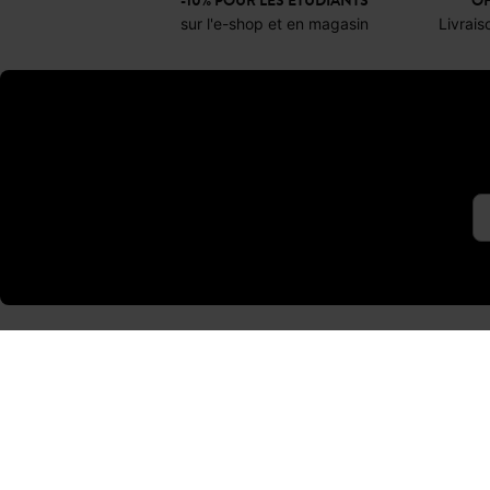
-10% POUR LES ÉTUDIANTS
OF
sur l'e-shop et en magasin
Livrais
REJOIGNEZ LA
COMMUNAUTÉ