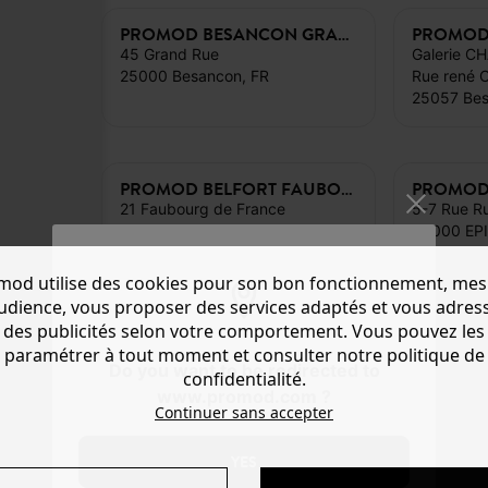
PROMOD BESANCON GRAND RUE
45 Grand Rue
Galerie C
25000 Besancon, FR
Rue rené 
25057 Bes
PROMOD BELFORT FAUBOURG DE FRANCE
21 Faubourg de France
5-7 Rue Ru
90000 Belfort, FR
88000 EPI
mod utilise des cookies pour son bon fonctionnement, mes
audience, vous proposer des services adaptés et vous adres
des publicités selon votre comportement. Vous pouvez les
paramétrer à tout moment et consulter notre politique de
Do you want to be redirected to
confidentialité.
www.promod.com ?
Continuer sans accepter
YES