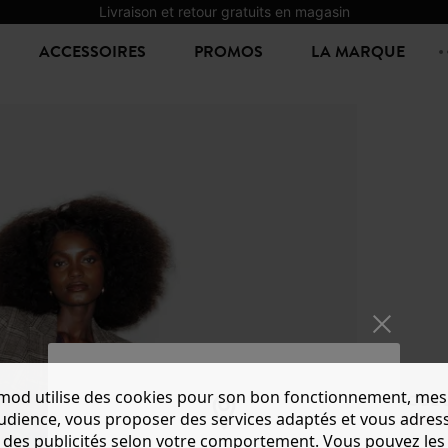
Livraison et retour gratuits en magasin
ACCESSOIRES
PROMOS
LA MARQUE
mod utilise des cookies pour son bon fonctionnement, mes
ROBE 
audience, vous proposer des services adaptés et vous adres
25,00 €
5
des publicités selon votre comportement. Vous pouvez les