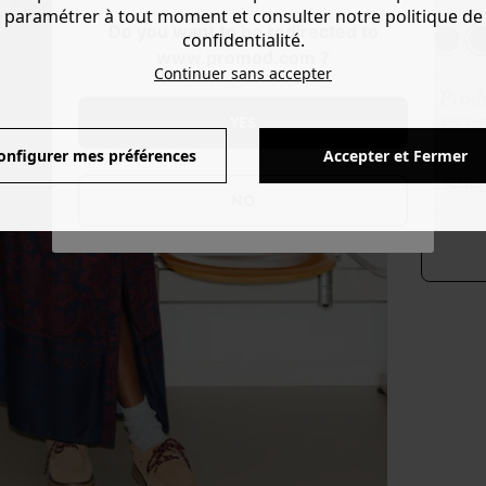
Couleur 
paramétrer à tout moment et consulter notre politique de
Do you want to be redirected to
confidentialité.
www.promod.com ?
Continuer sans accepter
Produ
YES
Voir l'
onfigurer mes préférences
Accepter et Fermer
séle
NO