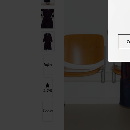
C
Infos
4.7
Looks