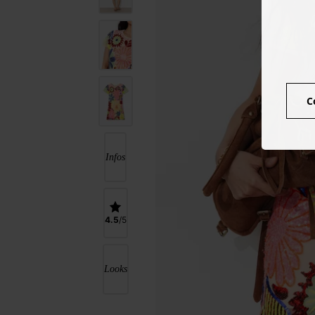
C
Infos
4.5
Looks