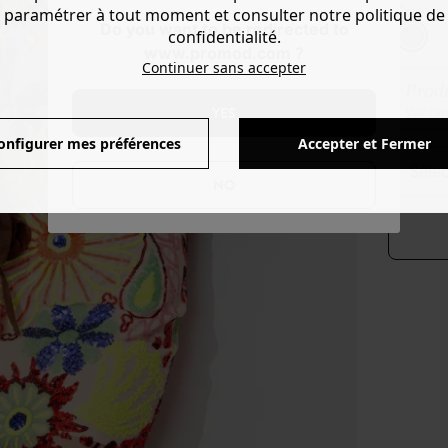
Couleur 
paramétrer à tout moment et consulter notre politique de
Do you want to be redirected to
confidentialité.
www.promod.com ?
Continuer sans accepter
Produ
YES
Voir l'
onfigurer mes préférences
Accepter et Fermer
séle
NO