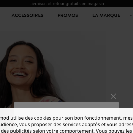
Livraison et retour gratuits en magasin
ACCESSOIRES
PROMOS
LA MARQUE
mod utilise des cookies pour son bon fonctionnement, mes
ROBE 
audience, vous proposer des services adaptés et vous adres
39,99 €
-
des publicités selon votre comportement. Vous pouvez les