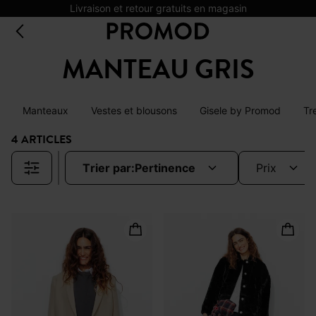
Livraison et retour gratuits en magasin
MANTEAU GRIS
Manteaux
Vestes et blousons
Gisele by Promod
Tr
4 ARTICLES
trier par:
pertinence
prix