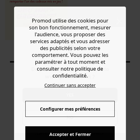
Promod utilise des cookies pour
son bon fonctionnement, mesurer
l'audience, vous proposer des
services adaptés et vous adresser
des publicités selon votre
Produits affichés: 4 / 4
comportement. Vous pouvez les
paramétrer à tout moment et
consulter notre politique de
Do you want to be redirected to
confidentialité.
www.promod.com ?
Continuer sans accepter
YES
-10% POUR LES ÉTUDIANTS
sur l'e-shop et en magasin
Configurer mes préférences
NO
OFFERTS EN MAGASIN !
Livraison, réservations et retours
Accepter et Fermer