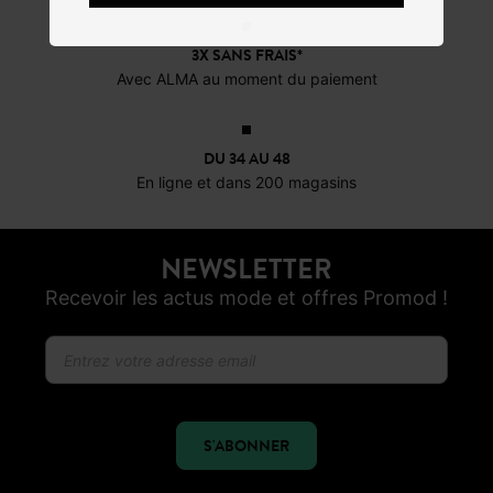
3X SANS FRAIS*
Avec ALMA au moment du paiement
DU 34 AU 48
En ligne et dans 200 magasins
NEWSLETTER
Recevoir les actus mode et offres Promod !
S'ABONNER