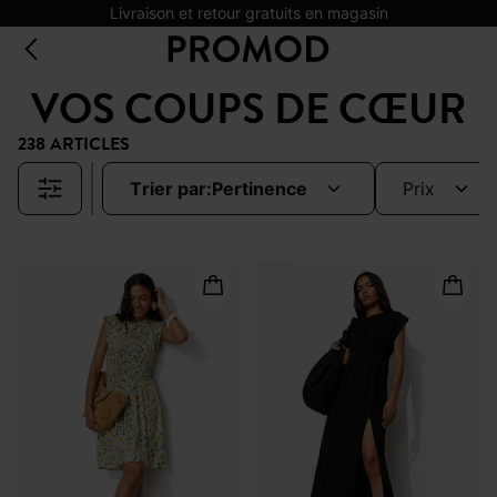
Livraison et retour gratuits en magasin
VOS COUPS DE CŒUR
238 ARTICLES
trier par:
pertinence
prix