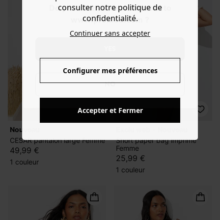
consulter notre politique de
Do you want to be redirected to
confidentialité.
www.promod.com ?
Continuer sans accepter
YES
Configurer mes préférences
NO
Accepter et Fermer
nouveau
exclu web
nouveau
CESAR pantalon large Femme
Short paper bag imprimé
Femme
49,99 €
25,99 €
1 couleur
1 couleur