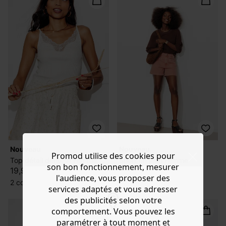
nouveau
nouveau
Promod utilise des cookies pour
Top détail dentelle Femme
Short en jean Femme
son bon fonctionnement, mesurer
19,99 €
25,99 €
l'audience, vous proposer des
2 couleurs
3 couleurs
services adaptés et vous adresser
des publicités selon votre
comportement. Vous pouvez les
paramétrer à tout moment et