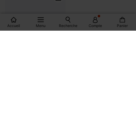
Accueil
Menu
Recherche
Compte
Panier
Sandales en cuir effet croco
29,99 €
2 couleurs
Produits affichés: 48 / 238