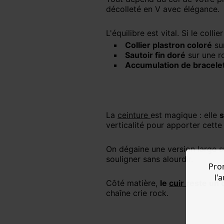
décolleté en V avec élégance.
L'équilibre est vital. Si le col
Collier plastron coloré
sur
Sautoir fin doré
sur une r
Accumulation de bracelet
La
ceinture
est magique : elle
s
verticalité pour apporter cette 
On dégaine une version large 
souligner sans alourdir.
Pro
l'
Côté matière,
le
cuir
reste un 
chaîne crie rock.