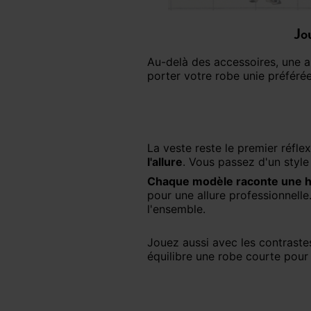
Jo
Au-delà des accessoires, une a
porter votre robe unie préférée
La veste reste le premier réf
l'allure
. Vous passez d'un style
Chaque modèle raconte une hi
pour une allure professionnell
l'ensemble.
Jouez aussi avec les contrastes de longueurs. Une veste courte sublime une robe longue. À l'inverse, un modèle long
équilibre une robe courte pou