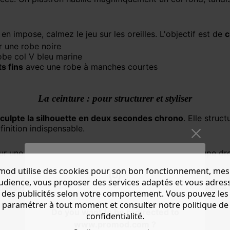
lier en impose, calmez le jeu sur les oreilles. L'objectif est de
c
 une robe noire
obe col V bleu marine
s fins
avec une robe à manches courtes
La ceinture : pour structurer et styliser
culpte la silhouette en deux secondes chrono
. Elle struct
finition indispensable.
sur une robe fluide pour
marquer la taille
. Sur une coupe dro
mod utilise des cookies pour son bon fonctionnement, mes
audience, vous proposer des services adaptés et vous adres
classique intemporel
. Envie d'évasion ? La version tressée
des publicités selon votre comportement. Vous pouvez les
paramétrer à tout moment et consulter notre politique de
Do you want to be redirected to
confidentialité.
www.promod.com ?