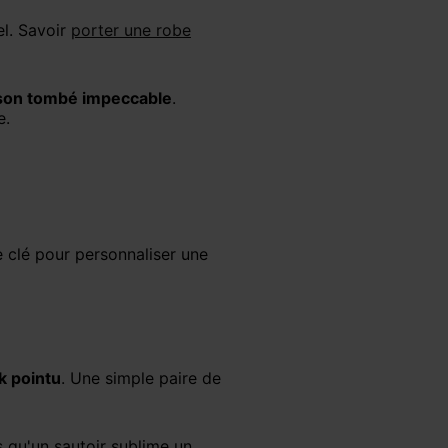
el. Savoir
porter une robe
 son tombé impeccable
.
e.
k pointu
. Une simple paire de