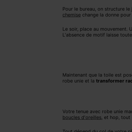
Pour le bureau, on structure l
chemise
change la donne pour 
Le soir, place au mouvement. 
L'absence de motif laisse toute
Maintenant que la toile est posée, sortez les pinceaux. Les accessoires restent la meilleure clé pour personnaliser une
robe unie et la
transformer ra
Votre tenue avec robe unie m
boucles d'oreilles
, et hop, tout
Tout dépend du col de votre pièce. Un plastron habille magnifiquement un col rond, tandis qu'un sautoir sublime un