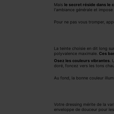
Mais
le secret réside dans le 
l'ambiance générale et impose l
Pour ne pas vous tromper, ap
La teinte choisie en dit long sur votre humeur. Le noir, le beige ou le marine restent des valeurs sûres pour une
polyvalence maximale.
Ces bas
Osez les couleurs vibrantes
. 
doré, foncez vers les tons chau
Au fond, la bonne couleur illu
Votre dressing mérite de la variété. La robe t-shirt sauve vos matins pressés avec style, tandis que la maille vous
enveloppe de douceur pour les