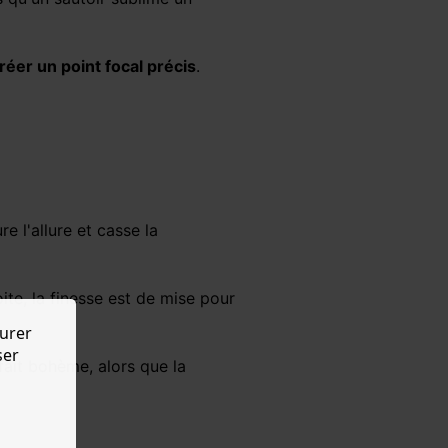
réer un point focal précis
.
ure l'allure et casse la
ite, la finesse est de mise pour
urer
ser
 fait bohème, alors que la