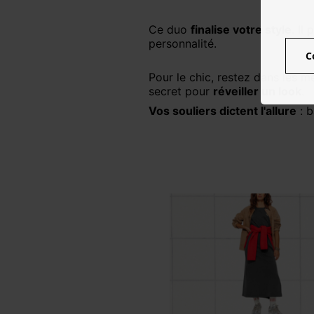
Ce duo
finalise votre style
. Il
personnalité.
C
Pour le chic, restez dans les mêmes teintes. Pour le dynamisme, une robe neutre adore le clash avec un sac vif. C'est le
secret pour
réveiller un look
.
Vos souliers dictent l'allure
: b