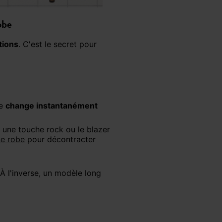
obe
tions
. C'est le secret pour
le
change instantanément
r une touche rock ou le blazer
ne robe
pour décontracter