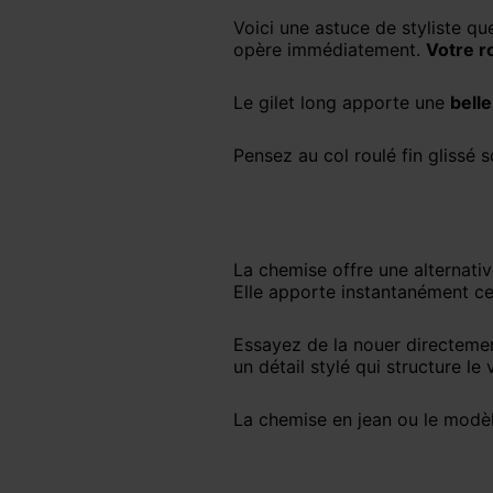
Voici une astuce de styliste que 90 % des femmes adorent. Vous enfilez un gros pull par-dessus votre robe. La magie
opère immédiatement.
Votre r
Le gilet long apporte une
belle
Pensez au col roulé fin gliss
La chemise offre une alternative mode surprenante. Vous la portez ouverte comme une sur-chemise par-dessus la robe.
Elle apporte instantanément c
Essayez de la nouer directemen
un détail stylé qui structure le
La chemise en jean ou le modèl