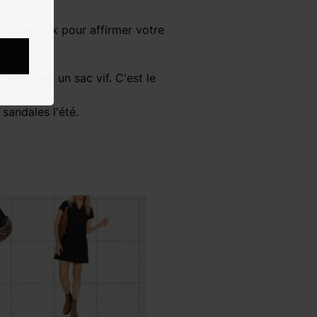
te audacieux pour affirmer votre
 sandales l'été.