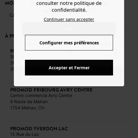
MODE DE PAIEMENT
consulter notre politique de
Do you want to be redirected to
confidentialité.
www.promod.com ?
Carte bancaire
Espèces
Cartes cadeaux
Continuer sans accepter
YES
À PROXIMITÉ DE CE MAGASIN
Configurer mes préférences
PROMOD NEUCHATEL MARIN CENTRE
NO
Shopping Center Marincentre
26 Rue de la Fleur de Lys
Accepter et Fermer
2074 Marin-Epagnier, CH
PROMOD FRIBOURG AVRY CENTRE
Centre commercia Avry Centre
9 Route de Matran
1754 Matran, CH
PROMOD YVERDON LAC
15 Rue du Lac