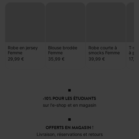
Robe en jersey
Blouse brodée
Robe courte à
T-shi
Femme
Femme
smocks Femme
à poi
29,99 €
35,99 €
39,99 €
17,9
-10% POUR LES ÉTUDIANTS
sur l'e-shop et en magasin