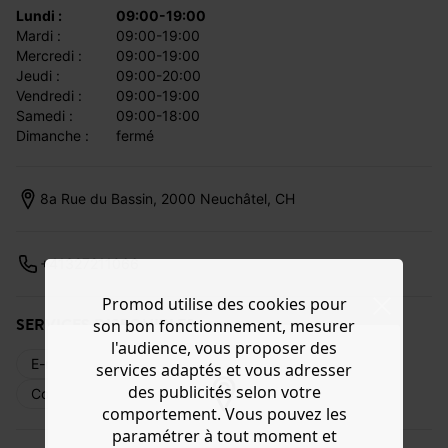
lundi :
09:00-19:00
mardi :
09:00-19:00
mercredi :
09:00-19:00
jeudi :
09:00-20:00
vendredi :
09:00-19:00
samedi :
09:00-18:00
dimanche :
fermé
8a Rue du Bassin, 2000 Neuchâtel, CH
+41327211066
Promod utilise des cookies pour
SERVICES DISPONIBLES
son bon fonctionnement, mesurer
l'audience, vous proposer des
E-réservation
Livraison web
Retours
services adaptés et vous adresser
des publicités selon votre
Commande en magasin
Cartes cadeaux
comportement. Vous pouvez les
paramétrer à tout moment et