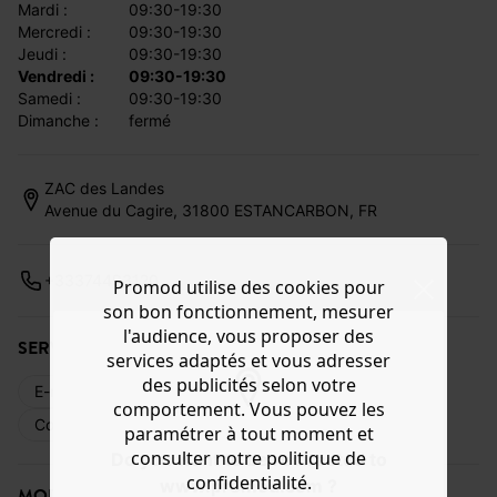
mardi :
09:30-19:30
mercredi :
09:30-19:30
jeudi :
09:30-19:30
vendredi :
09:30-19:30
samedi :
09:30-19:30
dimanche :
fermé
ZAC des Landes
Avenue du Cagire, 31800 ESTANCARBON, FR
+33374493120
Promod utilise des cookies pour
son bon fonctionnement, mesurer
l'audience, vous proposer des
SERVICES DISPONIBLES
services adaptés et vous adresser
des publicités selon votre
E-réservation
Livraison web
Retours
comportement. Vous pouvez les
Commande en magasin
Cartes cadeaux
paramétrer à tout moment et
consulter notre politique de
Do you want to be redirected to
confidentialité.
www.promod.com ?
MODE DE PAIEMENT