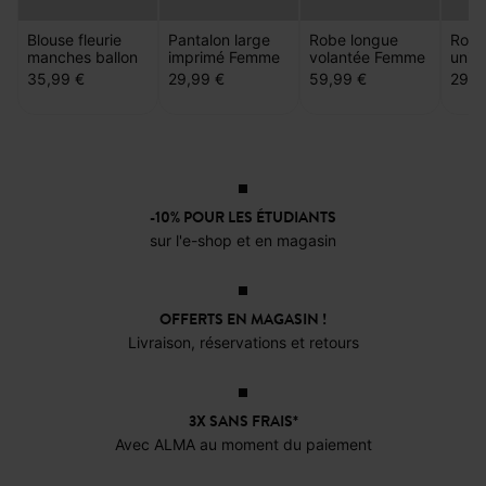
Blouse fleurie
Pantalon large
Robe longue
Robe
manches ballon
imprimé Femme
volantée Femme
unie
35,99 €
29,99 €
59,99 €
29,9
-10% POUR LES ÉTUDIANTS
sur l'e-shop et en magasin
OFFERTS EN MAGASIN !
Livraison, réservations et retours
3X SANS FRAIS*
Avec ALMA au moment du paiement