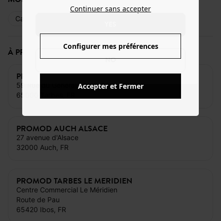
Continuer sans accepter
Carte bancaire
Espèces
Cartes cadeaux
YES
Configurer mes préférences
À PROXIMITÉ DE CE MAGASIN
NO
PROMOD TARBES FOCH
59 Rue du General Foch
Accepter et Fermer
65000 Tarbes, FR
PROMOD AUCH ALSACE
27 avenue d'Alsace
32000 Auch, FR
PROMOD TARBES LE MERIDIEN
Centre Commercial Le Méridien
Route de Pau
65420 Ibos, FR