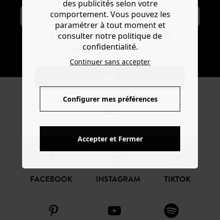
des publicités selon votre
comportement. Vous pouvez les
paramétrer à tout moment et
consulter notre politique de
Do you want to be redirected to
confidentialité.
www.promod.com ?
S'ABONNER
Continuer sans accepter
YES
Configurer mes préférences
REJOIGNEZ LA
NO
COMMUNAUTÉ
Accepter et Fermer
FACEBOOK
INSTAGRAM
TIKTOK