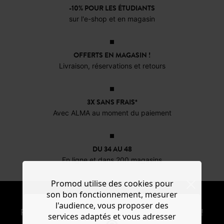
-10% POUR LES ÉTUDIANTS
sur l'e-shop et en magasin
OFFERTS EN MAGASIN !
Livraison, réservations et retours
3X SANS FRAIS*
Avec ALMA au moment du paiement
DU 34 AU 48
En ligne et dans 200 magasins
Promod utilise des cookies pour
son bon fonctionnement, mesurer
NEWSLETTER
l'audience, vous proposer des
Recevoir les actus mode et offres Promod !
services adaptés et vous adresser