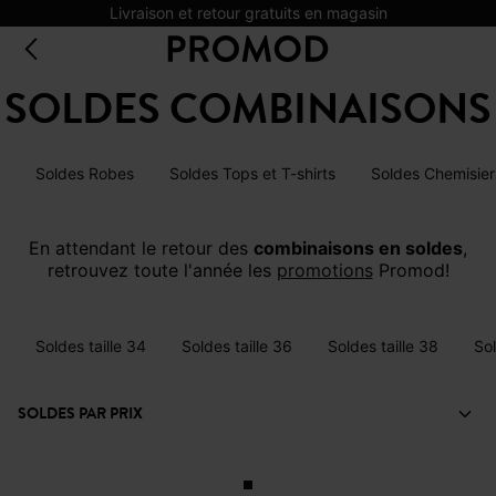
Livraison et retour gratuits en magasin
SOLDES COMBINAISONS
Soldes Robes
Soldes Tops et T-shirts
Soldes Chemisier
En attendant le retour des
combinaisons en soldes
,
retrouvez toute l'année les
promotions
Promod!
Soldes taille 34
Soldes taille 36
Soldes taille 38
Sol
SOLDES PAR PRIX