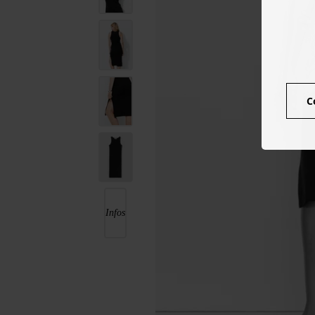
C
Infos