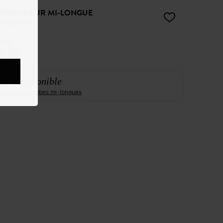
DÉBARDEUR MI-LONGUE
20%
22,99 €
:
Noir
it indisponible
ensemble des robes mi-longues