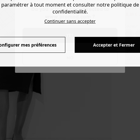
paramétrer à tout moment et consulter notre politique de
ROBE 
Do you want to be redirected to
confidentialité.
18,39 €
-
www.promod.com ?
Continuer sans accepter
Couleur 
YES
onfigurer mes préférences
Accepter et Fermer
Produ
NO
Voir l'