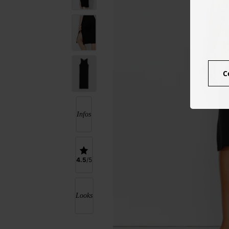
C
Infos
4.5
Looks