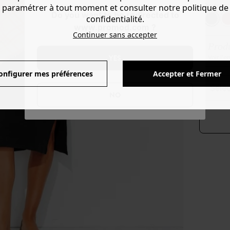
Couleur 
paramétrer à tout moment et consulter notre politique de
Do you want to be redirected to
confidentialité.
www.promod.com ?
Continuer sans accepter
Produ
YES
Voir l'
onfigurer mes préférences
Accepter et Fermer
séle
NO