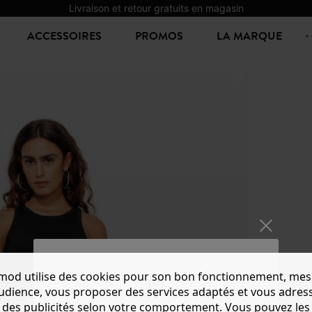
Livraison et retour gratuits en magasin
ACCESSOIRES
PROMOS
LA MARQUE
mod utilise des cookies pour son bon fonctionnement, mes
ROBE 
audience, vous proposer des services adaptés et vous adres
10,00 €
2
des publicités selon votre comportement. Vous pouvez les