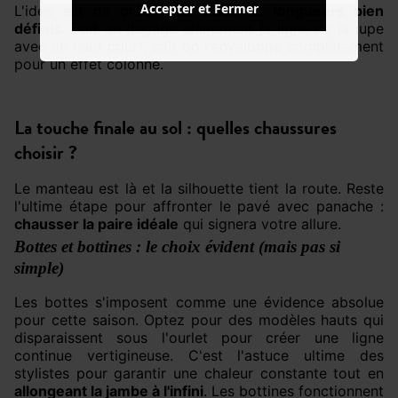
Accepter et Fermer
L'idée est de
créer des blocs de longueurs bien
définis
. Soit on dégage clairement la ligne de la jupe
avec un haut court, soit on l'enveloppe complètement
pour un effet colonne.
La touche finale au sol : quelles chaussures
choisir ?
Le manteau est là et la silhouette tient la route. Reste
l'ultime étape pour affronter le pavé avec panache :
chausser la paire idéale
qui signera votre allure.
Bottes et bottines : le choix évident (mais pas si
simple)
Les bottes s'imposent comme une évidence absolue
pour cette saison. Optez pour des modèles hauts qui
disparaissent sous l'ourlet pour créer une ligne
continue vertigineuse. C'est l'astuce ultime des
stylistes pour garantir une chaleur constante tout en
allongeant la jambe à l'infini
. Les bottines fonctionnent