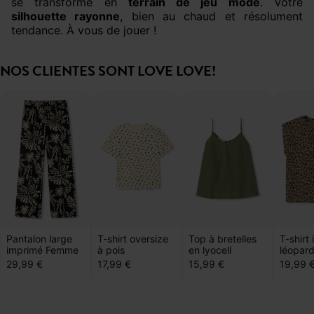
se transforme en
terrain de jeu mode
. Votre
silhouette rayonne
, bien au chaud et résolument
tendance. À vous de jouer !
NOS CLIENTES SONT LOVE LOVE!
Pantalon large
T-shirt oversize
Top à bretelles
T-shirt
imprimé Femme
à pois
en lyocell
léopar
29,99 €
17,99 €
15,99 €
19,99 