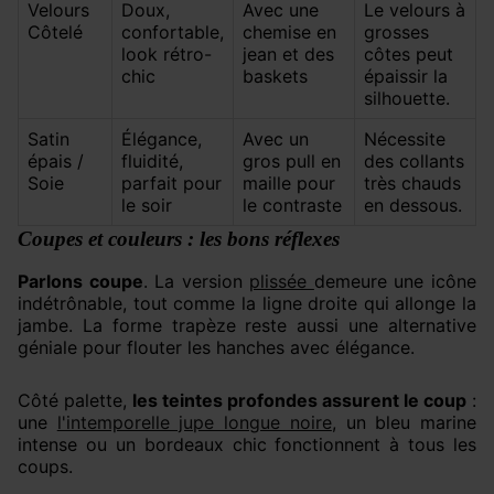
Velours
Doux,
Avec une
Le velours à
Côtelé
confortable,
chemise en
grosses
look rétro-
jean et des
côtes peut
chic
baskets
épaissir la
silhouette.
Satin
Élégance,
Avec un
Nécessite
épais /
fluidité,
gros pull en
des collants
Soie
parfait pour
maille pour
très chauds
le soir
le contraste
en dessous.
Coupes et couleurs : les bons réflexes
Parlons coupe
. La version
plissée
demeure une icône
indétrônable, tout comme la ligne droite qui allonge la
jambe. La forme trapèze reste aussi une alternative
géniale pour flouter les hanches avec élégance.
Côté palette,
les teintes profondes assurent le coup
:
une
l'intemporelle jupe longue noire
, un bleu marine
intense ou un bordeaux chic fonctionnent à tous les
coups.