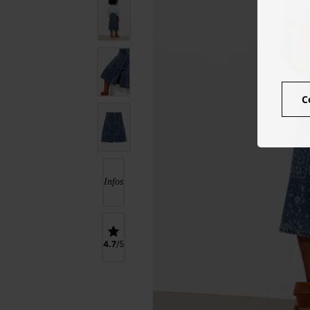
C
Infos
4.7