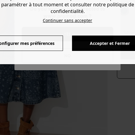
Couleur 
paramétrer à tout moment et consulter notre politique de
Do you want to be redirected to
confidentialité.
www.promod.com ?
Continuer sans accepter
séle
YES
onfigurer mes préférences
Accepter et Fermer
NO