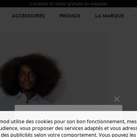
Livraison et retour gratuits en magasin
ACCESSOIRES
PROMOS
LA MARQUE
mod utilise des cookies pour son bon fonctionnement, mes
JUPE 
audience, vous proposer des services adaptés et vous adres
20,00 €
3
des publicités selon votre comportement. Vous pouvez les