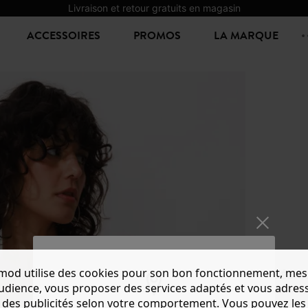
Livraison et retour gratuits en magasin
ACCESSOIRES
PROMOS
LA MARQUE
mod utilise des cookies pour son bon fonctionnement, mes
DÉBAR
audience, vous proposer des services adaptés et vous adres
12,79 €
-
des publicités selon votre comportement. Vous pouvez les