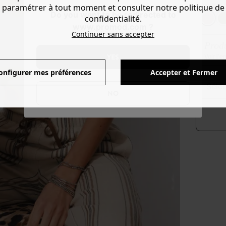
Couleur 
paramétrer à tout moment et consulter notre politique de
Do you want to be redirected to
confidentialité.
www.promod.com ?
Continuer sans accepter
Produ
YES
Voir l'
onfigurer mes préférences
Accepter et Fermer
séle
NO