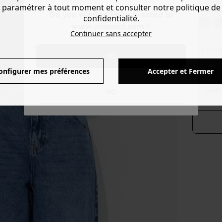
paramétrer à tout moment et consulter notre politique de
Couleur 
Do you want to be redirected to
confidentialité.
www.promod.com ?
Continuer sans accepter
Produ
YES
Voir l'
onfigurer mes préférences
Accepter et Fermer
séle
NO