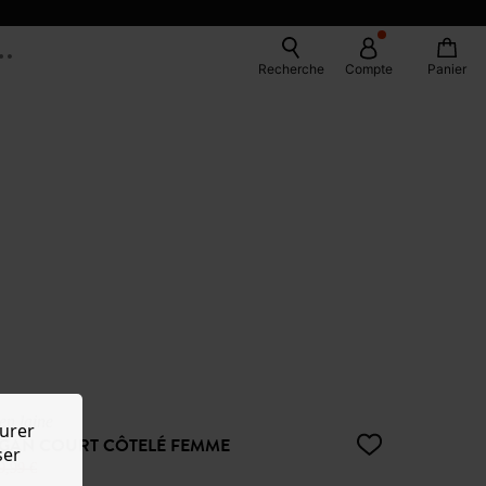
Recherche
Compte
Panier
en laine
urer
GAN COURT CÔTELÉ FEMME
ser
9,99 €