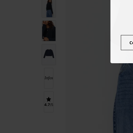
C
Infos
4.7