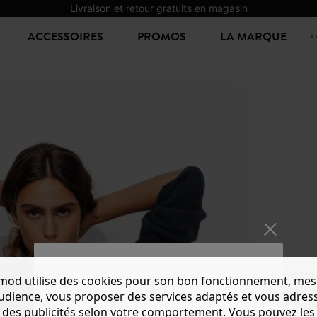
Livraison et retour gratuits en magasin
ACCESSOIRES
PROMOS
LA MARQUE
Enrichi 
mod utilise des cookies pour son bon fonctionnement, mes
CARDI
audience, vous proposer des services adaptés et vous adres
20,00 €
3
des publicités selon votre comportement. Vous pouvez les