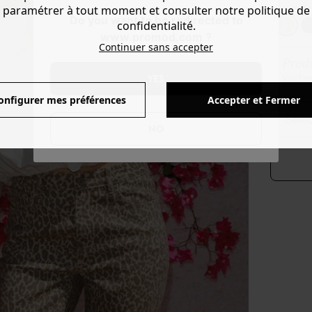
Couleur 
paramétrer à tout moment et consulter notre politique de
Do you want to be redirected to
confidentialité.
www.promod.com ?
Continuer sans accepter
Produ
YES
Voir l'
onfigurer mes préférences
Accepter et Fermer
séle
NO