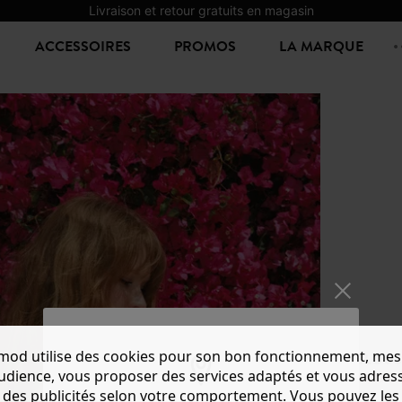
Livraison et retour gratuits en magasin
ACCESSOIRES
PROMOS
LA MARQUE
mod utilise des cookies pour son bon fonctionnement, mes
BLOUS
audience, vous proposer des services adaptés et vous adres
23,99 €
-
des publicités selon votre comportement. Vous pouvez les