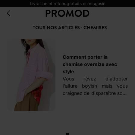
Livraison et retour gratuits en magasin
TOUS NOS ARTICLES : CHEMISES
Comment porter la
chemise oversize avec
style
Vous rêvez d'adopter
l'allure boyish mais vous
craignez de disparaître sous
des volumes trop imposants
ou de tasser votre
silhouette ? Apprendre à
porter
chemise oversize
est
un véritable jeu d'équilibre