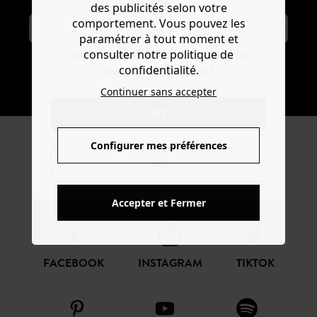
des publicités selon votre
comportement. Vous pouvez les
paramétrer à tout moment et
consulter notre politique de
Do you want to be redirected to
confidentialité.
www.promod.com ?
S'ABONNER
Continuer sans accepter
YES
Configurer mes préférences
REJOIGNEZ LA
NO
COMMUNAUTÉ
Accepter et Fermer
FACEBOOK
INSTAGRAM
TIKTOK