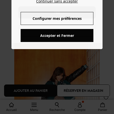
Continuer sans accepter
YES
Configurer mes préférences
NO
Accepter et Fermer
AJOUTER AU PANIER
RÉSERVER EN MAGASIN
Looks
Accueil
Menu
Recherche
Compte
Panier