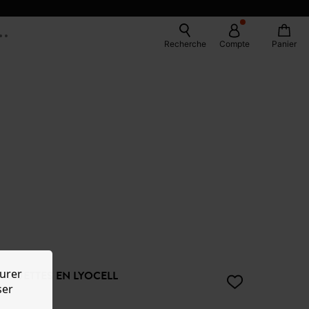
Recherche
Compte
Panier
urer
 NOUETTES EN LYOCELL
ser