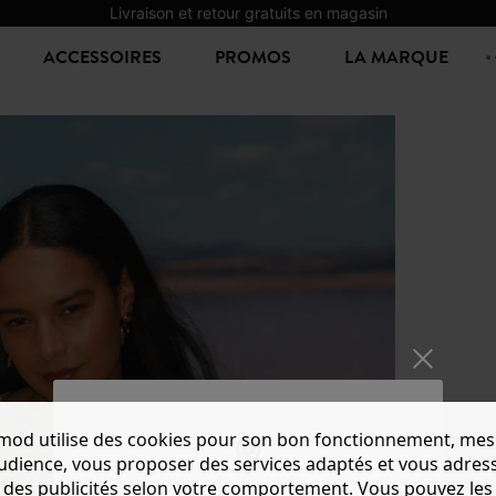
Livraison et retour gratuits en magasin
ACCESSOIRES
PROMOS
LA MARQUE
mod utilise des cookies pour son bon fonctionnement, mes
TOP À
audience, vous proposer des services adaptés et vous adres
29,99 €
des publicités selon votre comportement. Vous pouvez les