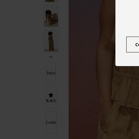
C
Infos
5.0
Looks