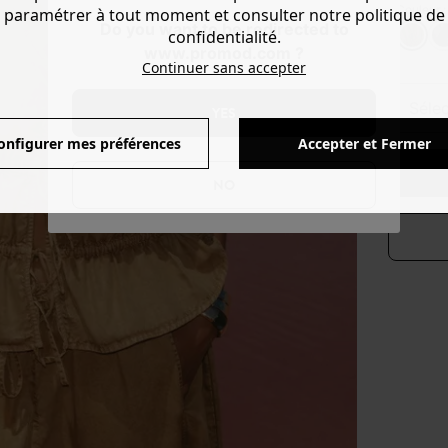
Couleur 
paramétrer à tout moment et consulter notre politique de
Do you want to be redirected to
confidentialité.
www.promod.com ?
Continuer sans accepter
séle
YES
onfigurer mes préférences
Accepter et Fermer
NO