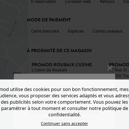
E-réservation
Livraison web
Retours
Co
MODE DE PAIEMENT
Carte bancaire
Espèces
Cartes cadeaux
À PROXIMITÉ DE CE MAGASIN
PROMOD ROUBAIX L'USINE
L'Usine de Roubaix
10 Rue St
228 Avenue Alfred Motte
59200 Tou
59100 Roubaix, FR
mod utilise des cookies pour son bon fonctionnement, mes
audience, vous proposer des services adaptés et vous adres
des publicités selon votre comportement. Vous pouvez les
PROMOD LILLE NEUVE
PROMOD 
paramétrer à tout moment et consulter notre politique de
26 rue Neuve
Do you want to be redirected to
confidentialité.
59000 Lille, FR
Boulevard
www.promod.com ?
59650 Vill
Continuer sans accepter