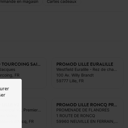
mmande en magasin
Cartes cadeaux
PROMOD TOURCOING SAINT JACQUES
PROMOD LILLE EURALILLE
 Jacques
Westfield Euralille - Rez de chaussée
rcoing, FR
100 Av. Willy Brandt
59777 Lille, FR
urer
ser
LILLE V2
PROMOD LILLE RONCQ PROMENADE FLANDRE
Centre commercial V2, Premier étage
PROMENADE DE FLANDRES
 de Valmy
1 ROUTE DE RONCQ
eneuve d'Ascq, FR
59960 NEUVILLE EN FERRAIN, FR