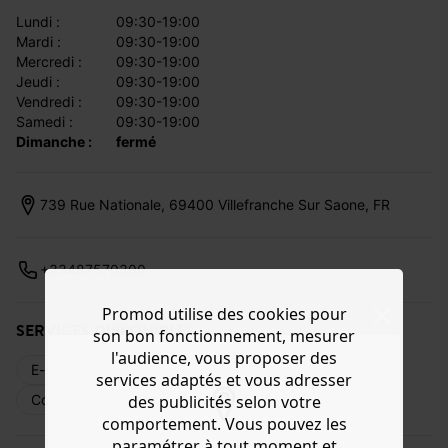
lundi :
09:30-19:00
mardi :
09:30-19:00
mercredi :
09:30-19:00
jeudi :
09:30-19:00
vendredi :
09:30-19:00
samedi :
09:30-19:00
dimanche :
fermé
739 Rue Nationale, 69400 Villefranche Sur Saone, FR
+33487570300
Promod utilise des cookies pour
SERVICES DISPONIBLES
son bon fonctionnement, mesurer
l'audience, vous proposer des
E-réservation
Livraison web
Retours
services adaptés et vous adresser
Commande en magasin
Cartes cadeaux
des publicités selon votre
comportement. Vous pouvez les
paramétrer à tout moment et