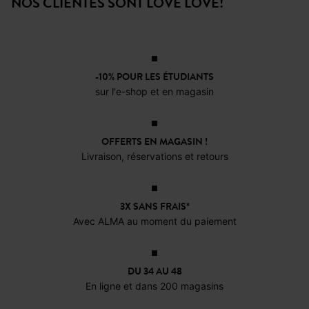
NOS CLIENTES SONT LOVE LOVE!
T-shirt oversize
Top à bretelles
T-shi
à pois
en lyocell
léop
17,99 €
15,99 €
19,9
Pantalon large
imprimé Femme
29,99 €
-10% POUR LES ÉTUDIANTS
sur l'e-shop et en magasin