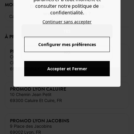
MODE DE PAIEMENT
consulter notre politique de
Do you want to be redirected to
confidentialité.
www.promod.com ?
Carte bancaire
Espèces
Cartes cadeaux
Continuer sans accepter
YES
À PROXIMITÉ DE CE MAGASIN
Configurer mes préférences
PROMOD LYON ECULLY
NO
CC ECULLY GRAND OUEST
CHEMIN JEAN MARIE VIANNEY
Accepter et Fermer
69130 ECULLY, FR
PROMOD LYON CALUIRE
10 Chemin Jean Petit
69300 Caluire Et Cuire, FR
PROMOD LYON JACOBINS
9 Place des Jacobins
69002 Lyon, FR