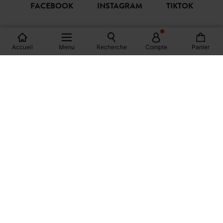
S'ABONNER
Accueil
Menu
Recherche
Compte
Panier
REJOIGNEZ LA
COMMUNAUTÉ
FACEBOOK
INSTAGRAM
TIKTOK
PINTEREST
YOUTUBE
SPOTIFY