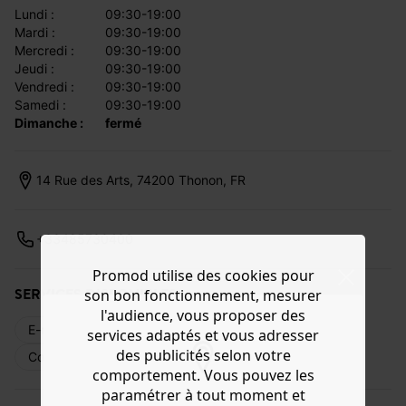
lundi :
09:30-19:00
mardi :
09:30-19:00
mercredi :
09:30-19:00
jeudi :
09:30-19:00
vendredi :
09:30-19:00
samedi :
09:30-19:00
dimanche :
fermé
14 Rue des Arts, 74200 Thonon, FR
+33485730400
Promod utilise des cookies pour
SERVICES DISPONIBLES
son bon fonctionnement, mesurer
l'audience, vous proposer des
E-réservation
Livraison web
Retours
services adaptés et vous adresser
des publicités selon votre
Commande en magasin
Cartes cadeaux
comportement. Vous pouvez les
paramétrer à tout moment et