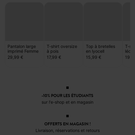
Pantalon large
T-shirt oversize
Top à bretelles
T-shi
imprimé Femme
à pois
en lyocell
léop
29,99 €
17,99 €
15,99 €
19,9
-10% POUR LES ÉTUDIANTS
sur l'e-shop et en magasin