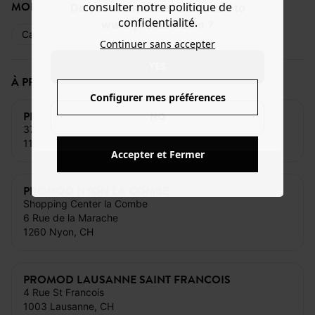
MODE DE PAIEMENT
consulter notre politique de
Do you want to be redirected to
confidentialité.
www.promod.com ?
Carte bancaire
Espèces
Cartes cadeaux
Continuer sans accepter
YES
À PROXIMITÉ DE CE MAGASIN
Configurer mes préférences
PROMOD MORGES GRAND RUE
NO
37 Grand Rue
1110 Morges, CH
Accepter et Fermer
PROMOD NYON LA COMBE
Shopping Center la Combe
6 Rue de la Marache
1260 Nyon, CH
PROMOD LAUSANNE SAINT FRANCOIS
4 Rue St Francois
1003 Lausanne, CH