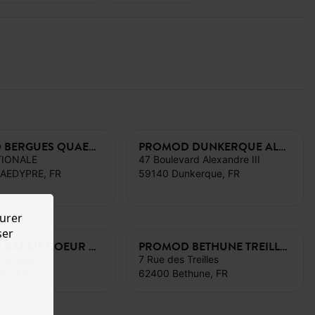
PROMOD BERGUES QUAEDYPRE
PROMOD DUNKERQUE ALEXANDRE III
TIONALE
47 Boulevard Alexandre III
AEDYPRE, FR
59140 Dunkerque, FR
urer
ser
PROMOD CALAIS COEUR DE VIE
PROMOD BETHUNE TREILLES
 Jacquard
7 Rue des Treilles
is, FR
62400 Bethune, FR