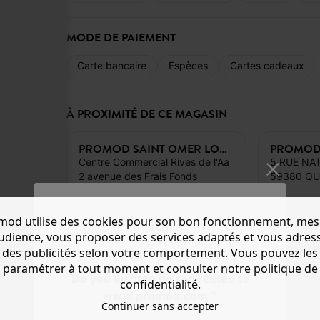
MODE DE PAIEMENT
Carte bancaire
Espèces
Cartes cadeaux
À PROXIMITÉ DE CE MAGASIN
PROMOD SAINT OMER LONGUENESSE
Centre Commercial Rives de l'Aa
5 RUE NA
2 avenue des Frais Fonds
59380 QU
62219 Longuenesse, FR
mod utilise des cookies pour son bon fonctionnement, mes
audience, vous proposer des services adaptés et vous adres
PROMOD BAILLEUL NOUVEAU MONDE
des publicités selon votre comportement. Vous pouvez les
Route de Steenwerck
Boulevard
paramétrer à tout moment et consulter notre politique de
Do you want to be redirected to
59270 BAILLEUL, FR
62100 Cala
confidentialité.
www.promod.com ?
Continuer sans accepter