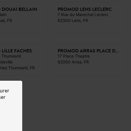
DOUAI BELLAIN
PROMOD LENS LECLERC
lain
7 Rue du Marechal Leclerc
ai, FR
62300 Lens, FR
LILLE FACHES
PROMOD ARRAS PLACE DU THEATRE
 Thumesnil
17 Place Theatre
deville
62000 Arras, FR
hes Thumesnil, FR
urer
ser