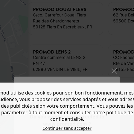
PROMOD DOUAI FLERS
PROMOD 
C/co. Carrefour Douai Flers
62 Rue Bel
Rue des Chardonnerets
59500 Dou
59128 Flers En Escrebieux, FR
PROMOD LENS 2
PROMOD 
Centre commercial LENS 2
CC Faches
RN 47
Rte de Ven
62880 VENDIN LE VIEIL, FR
59155 Fac
mod utilise des cookies pour son bon fonctionnement, mes
audience, vous proposer des services adaptés et vous adres
des publicités selon votre comportement. Vous pouvez les
paramétrer à tout moment et consulter notre politique de
Do you want to be redirected to
confidentialité.
www.promod.com ?
Continuer sans accepter