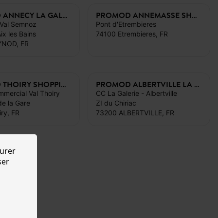
PROMOD ANNECY LA GALERIE VAL SEMNOZ
PROMOD ANNEMASSE SHOPPING ETREMBIERES
 Val Semnoz
Pont d'Etrembieres
ix les Bains
74100 Etrembieres, FR
YNOD, FR
PROMOD THOIRY SHOPPING VAL THOIRY
PROMOD ALBERTVILLE LA GALERIE
mercial Val Thoiry
CC La Galerie - Albertville
e la Gare
ZI du Chiriac
ry, FR
73200 ALBERTVILLE, FR
urer
ser