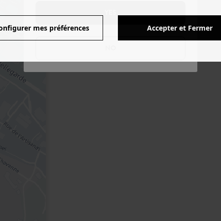
YES
onfigurer mes préférences
Accepter et Fermer
NO