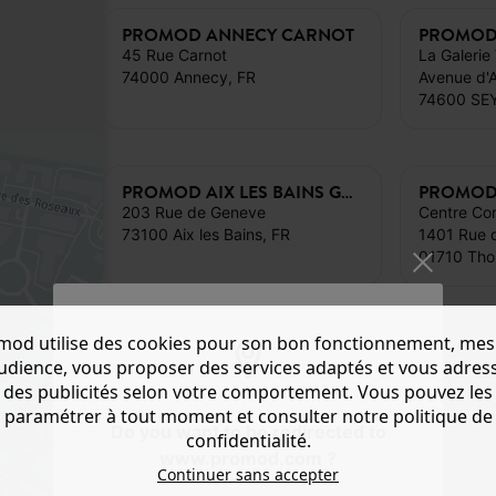
PROMOD ANNECY CARNOT
45 Rue Carnot
La Galerie
74000 Annecy, FR
Avenue d'A
74600 SE
PROMOD AIX LES BAINS GENEVE
203 Rue de Geneve
Centre Com
73100 Aix les Bains, FR
1401 Rue d
01710 Thoi
mod utilise des cookies pour son bon fonctionnement, mes
audience, vous proposer des services adaptés et vous adres
des publicités selon votre comportement. Vous pouvez les
paramétrer à tout moment et consulter notre politique de
Do you want to be redirected to
confidentialité.
www.promod.com ?
Continuer sans accepter