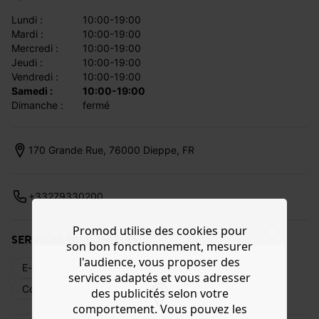
lundi :
10:00-19:00
mardi :
10:00-19:00
mercredi :
10:00-19:00
jeudi :
10:00-19:00
vendredi :
10:00-19:00
samedi :
10:00-19:00
dimanche :
fermé
170 Grande Rue, 76000 Dieppe, FR
+33279330200
Promod utilise des cookies pour
SERVICES DISPONIBLES
son bon fonctionnement, mesurer
l'audience, vous proposer des
E-réservation
Livraison web
Retours
services adaptés et vous adresser
Commande en magasin
Cartes cadeaux
des publicités selon votre
comportement. Vous pouvez les