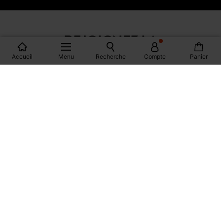
S'ABONNER
Accueil
Menu
Recherche
Compte
Panier
REJOIGNEZ LA
COMMUNAUTÉ
FACEBOOK
INSTAGRAM
TIKTOK
PINTEREST
YOUTUBE
SPOTIFY