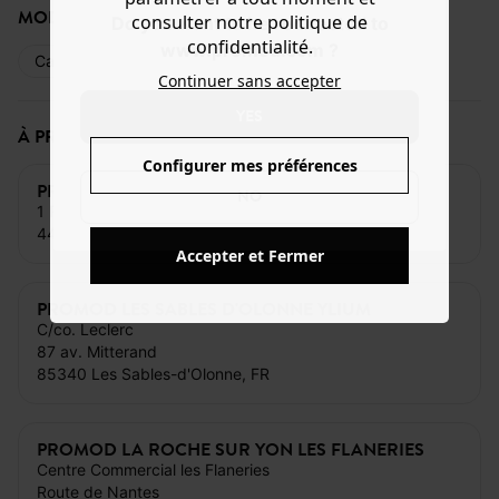
MODE DE PAIEMENT
consulter notre politique de
Do you want to be redirected to
confidentialité.
www.promod.com ?
Carte bancaire
Espèces
Cartes cadeaux
Continuer sans accepter
YES
À PROXIMITÉ DE CE MAGASIN
Configurer mes préférences
PROMOD PORNIC LA PLAGE
NO
1 Rue du Traite d'Amsterdam
44210 Pornic, FR
Accepter et Fermer
PROMOD LES SABLES D'OLONNE YLIUM
C/co. Leclerc
87 av. Mitterand
85340 Les Sables-d'Olonne, FR
PROMOD LA ROCHE SUR YON LES FLANERIES
Centre Commercial les Flaneries
Route de Nantes