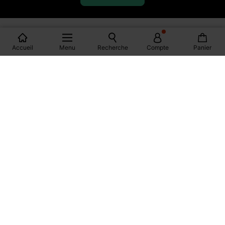
S'ABONNER
Accueil
Menu
Recherche
Compte
Panier
REJOIGNEZ LA
COMMUNAUTÉ
FACEBOOK
INSTAGRAM
TIKTOK
PINTEREST
YOUTUBE
SPOTIFY