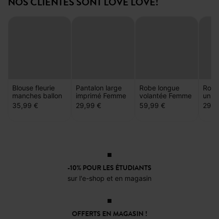
NOS CLIENTES SONT LOVE LOVE!
Blouse fleurie
Pantalon large
Robe longue
Robe
manches ballon
imprimé Femme
volantée Femme
unie
35,99 €
29,99 €
59,99 €
29,9
-10% POUR LES ÉTUDIANTS
sur l'e-shop et en magasin