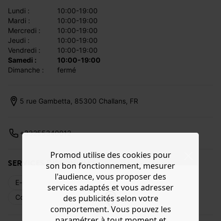
lundi :
10:00-19:00
mardi :
10:00-19:00
mercredi :
10:00-19:00
jeudi :
10:00-19:00
vendredi :
10:00-19:00
samedi :
10:00-19:00
dimanche :
fermé
5 rue Gambetta, 85300 Challans, FR
+33255340012
Promod utilise des cookies pour
SERVICES DISPONIBLES
son bon fonctionnement, mesurer
l'audience, vous proposer des
E-réservation
Livraison web
Retours
services adaptés et vous adresser
Commande en magasin
Cartes cadeaux
des publicités selon votre
comportement. Vous pouvez les
paramétrer à tout moment et